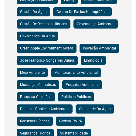
Gestão Da Água
Gestão De Bacias Hidrográficas
Gestão De Recursos Hídricos
Governança Ambiental
Governança Da Água
Green Apple Environment Award
Inovação Ambiental
José Francisco Gonçalves Júnior
Limnologia
Meio Ambiente
Monitoramento Ambiental
Mudanças Climáticas
Pesquisa Ambiental
Pesquisa Científica
Políticas Públicas
Políticas Públicas Ambientais
Qualidade Da Água
Recursos Hídricos
Revista TWRA
Segurança Hídrica
Sustentabilidade