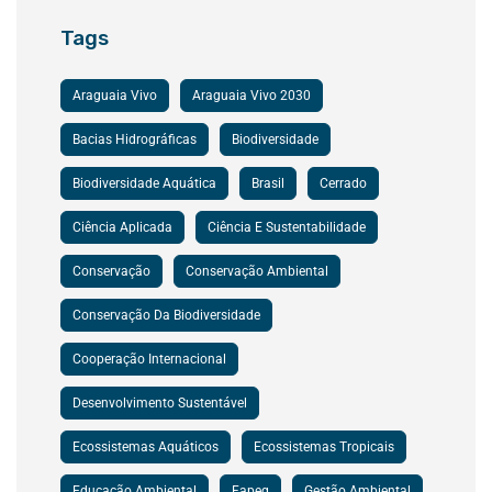
Tags
Araguaia Vivo
Araguaia Vivo 2030
Bacias Hidrográficas
Biodiversidade
Biodiversidade Aquática
Brasil
Cerrado
Ciência Aplicada
Ciência E Sustentabilidade
Conservação
Conservação Ambiental
Conservação Da Biodiversidade
Cooperação Internacional
Desenvolvimento Sustentável
Ecossistemas Aquáticos
Ecossistemas Tropicais
Educação Ambiental
Fapeg
Gestão Ambiental