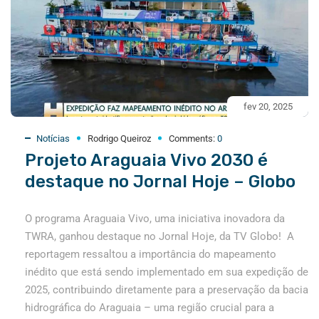
fev 20, 2025
Notícias
Rodrigo Queiroz
Comments:
0
Projeto Araguaia Vivo 2030 é
destaque no Jornal Hoje – Globo
O programa Araguaia Vivo, uma iniciativa inovadora da
TWRA, ganhou destaque no Jornal Hoje, da TV Globo! A
reportagem ressaltou a importância do mapeamento
inédito que está sendo implementado em sua expedição de
2025, contribuindo diretamente para a preservação da bacia
hidrográfica do Araguaia – uma região crucial para a