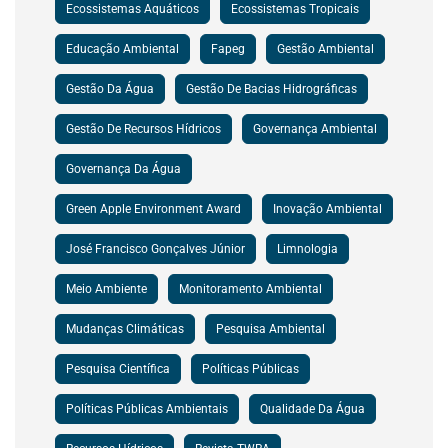
Ecossistemas Aquáticos
Ecossistemas Tropicais
Educação Ambiental
Fapeg
Gestão Ambiental
Gestão Da Água
Gestão De Bacias Hidrográficas
Gestão De Recursos Hídricos
Governança Ambiental
Governança Da Água
Green Apple Environment Award
Inovação Ambiental
José Francisco Gonçalves Júnior
Limnologia
Meio Ambiente
Monitoramento Ambiental
Mudanças Climáticas
Pesquisa Ambiental
Pesquisa Científica
Políticas Públicas
Políticas Públicas Ambientais
Qualidade Da Água