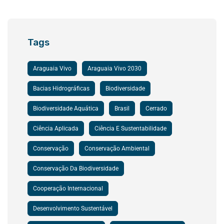
Tags
Araguaia Vivo
Araguaia Vivo 2030
Bacias Hidrográficas
Biodiversidade
Biodiversidade Aquática
Brasil
Cerrado
Ciência Aplicada
Ciência E Sustentabilidade
Conservação
Conservação Ambiental
Conservação Da Biodiversidade
Cooperação Internacional
Desenvolvimento Sustentável