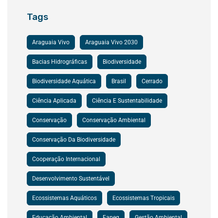
Tags
Araguaia Vivo
Araguaia Vivo 2030
Bacias Hidrográficas
Biodiversidade
Biodiversidade Aquática
Brasil
Cerrado
Ciência Aplicada
Ciência E Sustentabilidade
Conservação
Conservação Ambiental
Conservação Da Biodiversidade
Cooperação Internacional
Desenvolvimento Sustentável
Ecossistemas Aquáticos
Ecossistemas Tropicais
Educação Ambiental
Fapeg
Gestão Ambiental