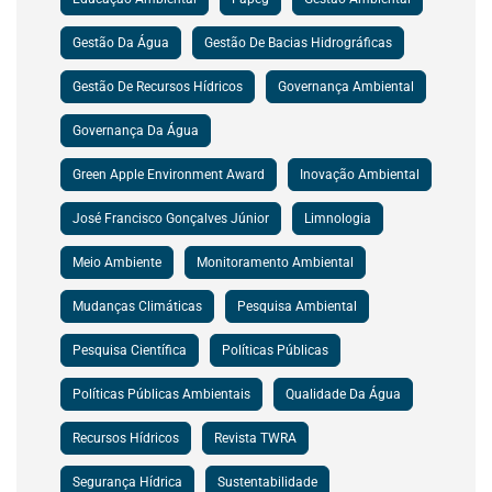
Gestão Da Água
Gestão De Bacias Hidrográficas
Gestão De Recursos Hídricos
Governança Ambiental
Governança Da Água
Green Apple Environment Award
Inovação Ambiental
José Francisco Gonçalves Júnior
Limnologia
Meio Ambiente
Monitoramento Ambiental
Mudanças Climáticas
Pesquisa Ambiental
Pesquisa Científica
Políticas Públicas
Políticas Públicas Ambientais
Qualidade Da Água
Recursos Hídricos
Revista TWRA
Segurança Hídrica
Sustentabilidade