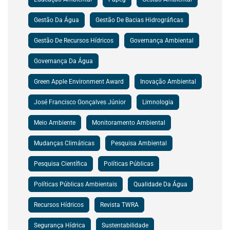
Gestão Da Água
Gestão De Bacias Hidrográficas
Gestão De Recursos Hídricos
Governança Ambiental
Governança Da Água
Green Apple Environment Award
Inovação Ambiental
José Francisco Gonçalves Júnior
Limnologia
Meio Ambiente
Monitoramento Ambiental
Mudanças Climáticas
Pesquisa Ambiental
Pesquisa Científica
Políticas Públicas
Políticas Públicas Ambientais
Qualidade Da Água
Recursos Hídricos
Revista TWRA
Segurança Hídrica
Sustentabilidade