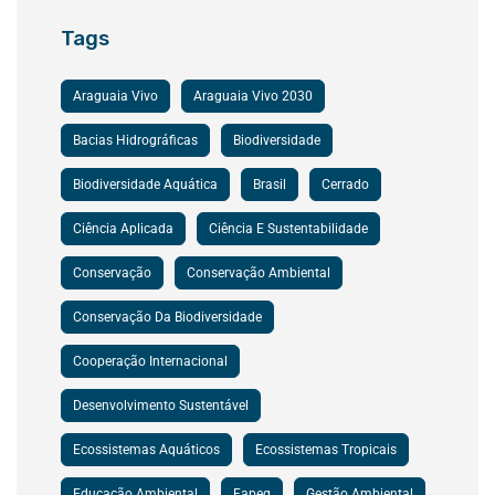
Tags
Araguaia Vivo
Araguaia Vivo 2030
Bacias Hidrográficas
Biodiversidade
Biodiversidade Aquática
Brasil
Cerrado
Ciência Aplicada
Ciência E Sustentabilidade
Conservação
Conservação Ambiental
Conservação Da Biodiversidade
Cooperação Internacional
Desenvolvimento Sustentável
Ecossistemas Aquáticos
Ecossistemas Tropicais
Educação Ambiental
Fapeg
Gestão Ambiental