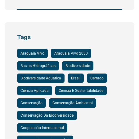
Tags
Araguaia Vivo
Araguaia Vivo 2030
Bacias Hidrográficas
Biodiversidade
Biodiversidade Aquática
Brasil
Cerrado
Ciência Aplicada
Ciência E Sustentabilidade
Conservação
Conservação Ambiental
Conservação Da Biodiversidade
Cooperação Internacional