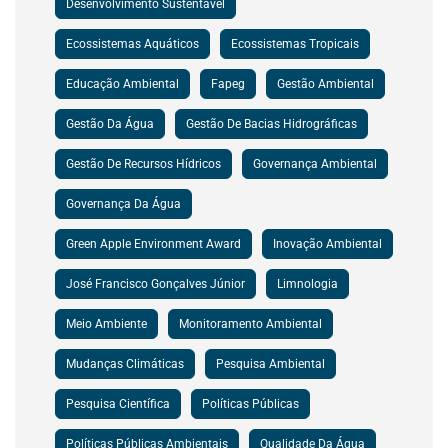
Desenvolvimento Sustentável
Ecossistemas Aquáticos
Ecossistemas Tropicais
Educação Ambiental
Fapeg
Gestão Ambiental
Gestão Da Água
Gestão De Bacias Hidrográficas
Gestão De Recursos Hídricos
Governança Ambiental
Governança Da Água
Green Apple Environment Award
Inovação Ambiental
José Francisco Gonçalves Júnior
Limnologia
Meio Ambiente
Monitoramento Ambiental
Mudanças Climáticas
Pesquisa Ambiental
Pesquisa Científica
Políticas Públicas
Políticas Públicas Ambientais
Qualidade Da Água