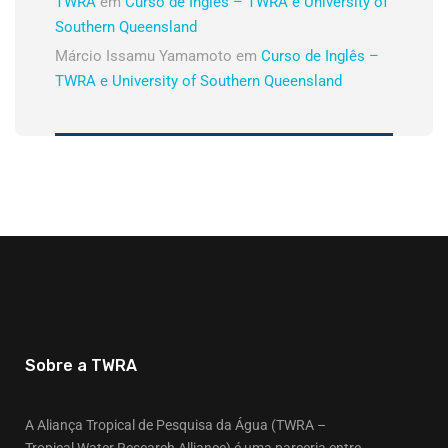
TWRA
em
Curso de Inglês – TWRA e University of
Southern Queensland
Márcio Issamu Yamamoto
em
Curso de Inglês –
TWRA e University of Southern Queensland
Sobre a TWRA
A Aliança Tropical de Pesquisa da Água (TWRA –
Tropical Water Research Alliance) é uma parceria entre