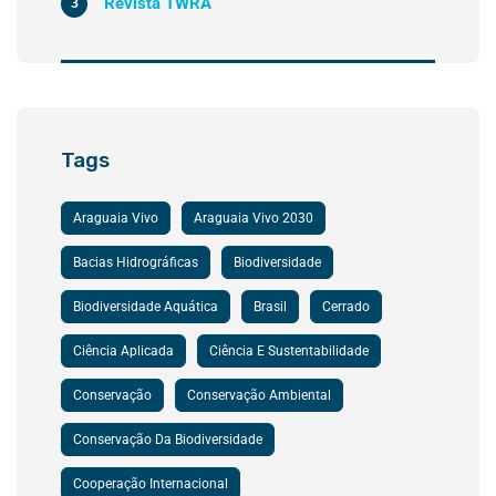
Revista TWRA
3
Tags
Araguaia Vivo
Araguaia Vivo 2030
Bacias Hidrográficas
Biodiversidade
Biodiversidade Aquática
Brasil
Cerrado
Ciência Aplicada
Ciência E Sustentabilidade
Conservação
Conservação Ambiental
Conservação Da Biodiversidade
Cooperação Internacional