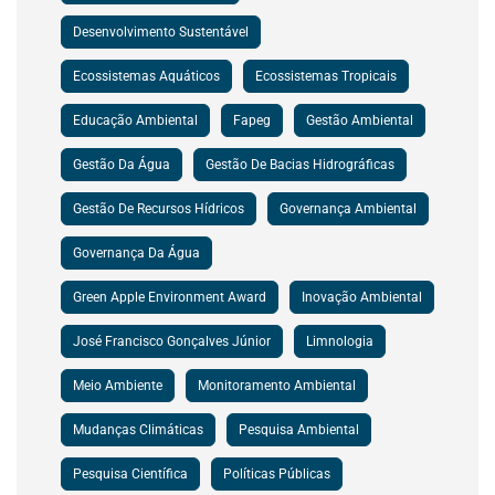
Desenvolvimento Sustentável
Ecossistemas Aquáticos
Ecossistemas Tropicais
Educação Ambiental
Fapeg
Gestão Ambiental
Gestão Da Água
Gestão De Bacias Hidrográficas
Gestão De Recursos Hídricos
Governança Ambiental
Governança Da Água
Green Apple Environment Award
Inovação Ambiental
José Francisco Gonçalves Júnior
Limnologia
Meio Ambiente
Monitoramento Ambiental
Mudanças Climáticas
Pesquisa Ambiental
Pesquisa Científica
Políticas Públicas