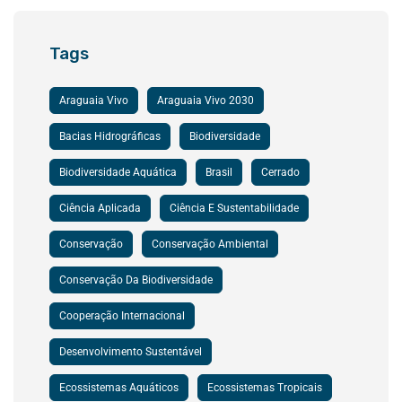
Tags
Araguaia Vivo
Araguaia Vivo 2030
Bacias Hidrográficas
Biodiversidade
Biodiversidade Aquática
Brasil
Cerrado
Ciência Aplicada
Ciência E Sustentabilidade
Conservação
Conservação Ambiental
Conservação Da Biodiversidade
Cooperação Internacional
Desenvolvimento Sustentável
Ecossistemas Aquáticos
Ecossistemas Tropicais