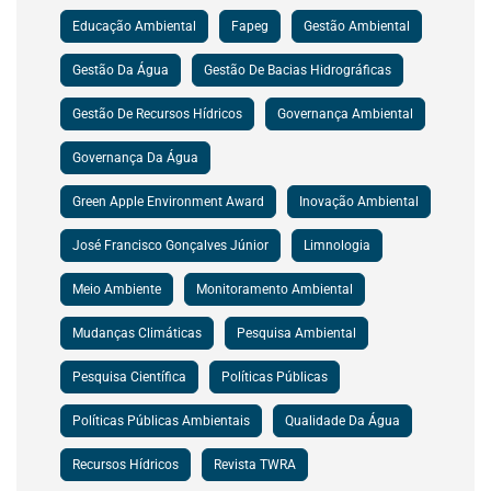
Educação Ambiental
Fapeg
Gestão Ambiental
Gestão Da Água
Gestão De Bacias Hidrográficas
Gestão De Recursos Hídricos
Governança Ambiental
Governança Da Água
Green Apple Environment Award
Inovação Ambiental
José Francisco Gonçalves Júnior
Limnologia
Meio Ambiente
Monitoramento Ambiental
Mudanças Climáticas
Pesquisa Ambiental
Pesquisa Científica
Políticas Públicas
Políticas Públicas Ambientais
Qualidade Da Água
Recursos Hídricos
Revista TWRA