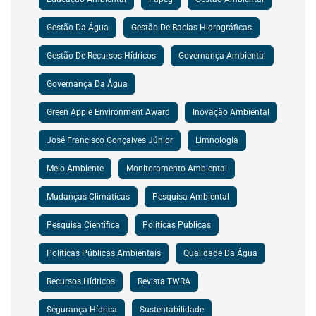
Gestão Da Água
Gestão De Bacias Hidrográficas
Gestão De Recursos Hídricos
Governança Ambiental
Governança Da Água
Green Apple Environment Award
Inovação Ambiental
José Francisco Gonçalves Júnior
Limnologia
Meio Ambiente
Monitoramento Ambiental
Mudanças Climáticas
Pesquisa Ambiental
Pesquisa Científica
Políticas Públicas
Políticas Públicas Ambientais
Qualidade Da Água
Recursos Hídricos
Revista TWRA
Segurança Hídrica
Sustentabilidade