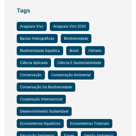
Tags
Araguaia Vivo
Araguaia Vivo 2030
Bacias Hidrográficas
Biodiversidade
Biodiversidade Aquática
Brasil
Cerrado
Ciência Aplicada
Ciência E Sustentabilidade
Conservação
Conservação Ambiental
Conservação Da Biodiversidade
Cooperação Internacional
Desenvolvimento Sustentável
Ecossistemas Aquáticos
Ecossistemas Tropicais
Educação Ambiental
Fapeg
Gestão Ambiental