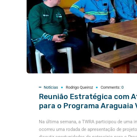
Notícias
Rodrigo Queiroz
Comments:
0
Reunião Estratégica com A
para o Programa Araguaia 
Na última semana, a TWRA participou de uma imp
ocorreu uma rodada de apresentação de projetos