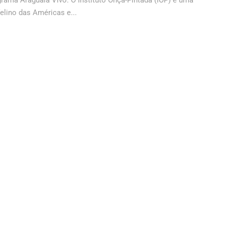
grama Araguaia Vivo. O Instituto Onça-Pintada (IOP) é uma
lino das Américas e...