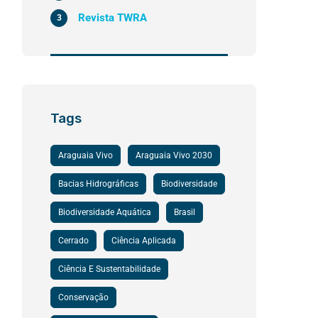
Revista TWRA
3
Tags
Araguaia Vivo
Araguaia Vivo 2030
Bacias Hidrográficas
Biodiversidade
Biodiversidade Aquática
Brasil
Cerrado
Ciência Aplicada
Ciência E Sustentabilidade
Conservação