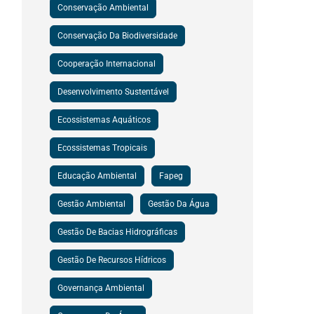
Conservação Ambiental
Conservação Da Biodiversidade
Cooperação Internacional
Desenvolvimento Sustentável
Ecossistemas Aquáticos
Ecossistemas Tropicais
Educação Ambiental
Fapeg
Gestão Ambiental
Gestão Da Água
Gestão De Bacias Hidrográficas
Gestão De Recursos Hídricos
Governança Ambiental