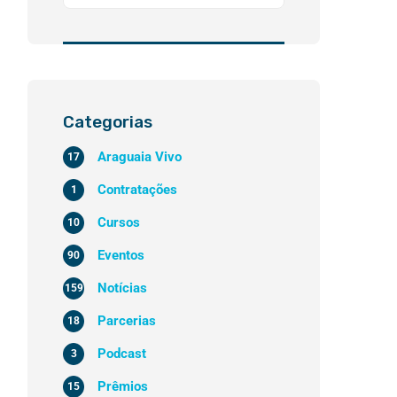
Categorias
Araguaia Vivo
17
Contratações
1
Cursos
10
Eventos
90
Notícias
159
Parcerias
18
Podcast
3
Prêmios
15