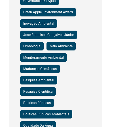
Governança Da Água
Green Apple Environment Award
Inovação Ambiental
José Francisco Gonçalves Júnior
Limnologia
Meio Ambiente
Monitoramento Ambiental
Mudanças Climáticas
Pesquisa Ambiental
Pesquisa Científica
Políticas Públicas
Políticas Públicas Ambientais
Qualidade Da Água