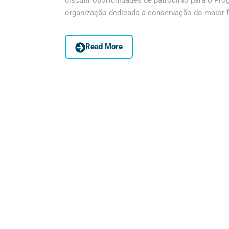
discutir oportunidades de patrocínio para o Pro
organização dedicada à conservação do maior fe
Read More