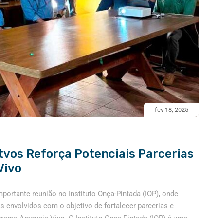
fev 18, 2025
tvos Reforça Potenciais Parcerias
Vivo
ortante reunião no Instituto Onça-Pintada (IOP), onde
 envolvidos com o objetivo de fortalecer parcerias e