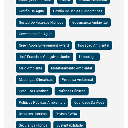
Gestão Da Água
Gestão De Bacias Hidrográficas
Gestão De Recursos Hídricos
Governança Ambiental
Governança Da Água
Green Apple Environment Award
Inovação Ambiental
José Francisco Gonçalves Júnior
Limnologia
Meio Ambiente
Monitoramento Ambiental
Mudanças Climáticas
Pesquisa Ambiental
Pesquisa Científica
Políticas Públicas
Políticas Públicas Ambientais
Qualidade Da Água
Recursos Hídricos
Revista TWRA
Segurança Hídrica
Sustentabilidade