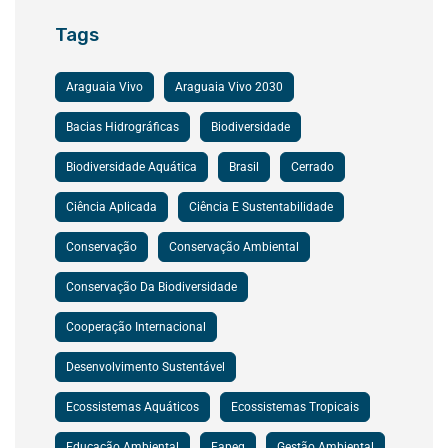
Tags
Araguaia Vivo
Araguaia Vivo 2030
Bacias Hidrográficas
Biodiversidade
Biodiversidade Aquática
Brasil
Cerrado
Ciência Aplicada
Ciência E Sustentabilidade
Conservação
Conservação Ambiental
Conservação Da Biodiversidade
Cooperação Internacional
Desenvolvimento Sustentável
Ecossistemas Aquáticos
Ecossistemas Tropicais
Educação Ambiental
Fapeg
Gestão Ambiental