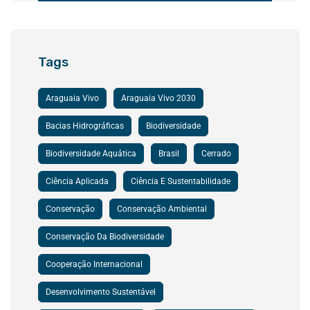
Tags
Araguaia Vivo
Araguaia Vivo 2030
Bacias Hidrográficas
Biodiversidade
Biodiversidade Aquática
Brasil
Cerrado
Ciência Aplicada
Ciência E Sustentabilidade
Conservação
Conservação Ambiental
Conservação Da Biodiversidade
Cooperação Internacional
Desenvolvimento Sustentável