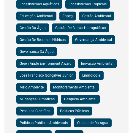
Ecossistemas Aquáticos
Ecossistemas Tropicais
Educação Ambiental
Fapeg
Gestão Ambiental
Gestão Da Água
Gestão De Bacias Hidrográficas
Gestão De Recursos Hídricos
Governança Ambiental
Governança Da Água
Green Apple Environment Award
Inovação Ambiental
José Francisco Gonçalves Júnior
Limnologia
Meio Ambiente
Monitoramento Ambiental
Mudanças Climáticas
Pesquisa Ambiental
Pesquisa Científica
Políticas Públicas
Políticas Públicas Ambientais
Qualidade Da Água