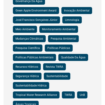
Governança Da Água
Green Apple Environment Award
Inovação Ambiental
José Francisco Gonçalves Júnior
Limnologia
Meio Ambiente
Monitoramento Ambiental
Mudanças Climáticas
Pesquisa Ambiental
Pesquisa Científica
Políticas Públicas
Políticas Públicas Ambientais
Qualidade Da Água
Recursos Hídricos
Revista TWRA
Segurança Hídrica
Sustentabilidade
Sustentabilidade Hídrica
Tropical Water Research Alliance
TWRA
UnB
Águas Tropicais