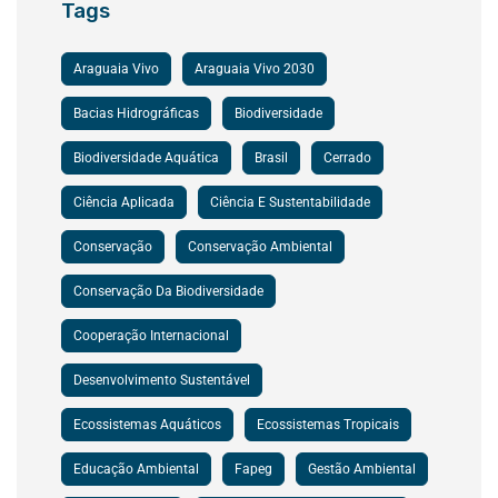
Tags
Araguaia Vivo
Araguaia Vivo 2030
Bacias Hidrográficas
Biodiversidade
Biodiversidade Aquática
Brasil
Cerrado
Ciência Aplicada
Ciência E Sustentabilidade
Conservação
Conservação Ambiental
Conservação Da Biodiversidade
Cooperação Internacional
Desenvolvimento Sustentável
Ecossistemas Aquáticos
Ecossistemas Tropicais
Educação Ambiental
Fapeg
Gestão Ambiental