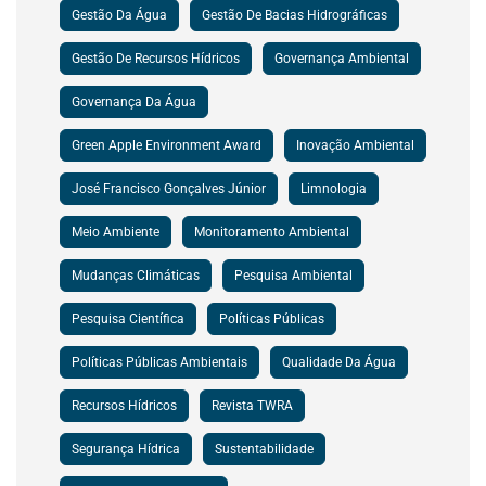
Gestão Da Água
Gestão De Bacias Hidrográficas
Gestão De Recursos Hídricos
Governança Ambiental
Governança Da Água
Green Apple Environment Award
Inovação Ambiental
José Francisco Gonçalves Júnior
Limnologia
Meio Ambiente
Monitoramento Ambiental
Mudanças Climáticas
Pesquisa Ambiental
Pesquisa Científica
Políticas Públicas
Políticas Públicas Ambientais
Qualidade Da Água
Recursos Hídricos
Revista TWRA
Segurança Hídrica
Sustentabilidade