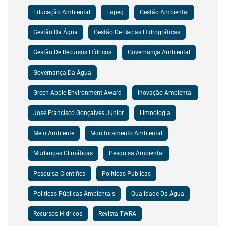
Educação Ambiental
Fapeg
Gestão Ambiental
Gestão Da Água
Gestão De Bacias Hidrográficas
Gestão De Recursos Hídricos
Governança Ambiental
Governança Da Água
Green Apple Environment Award
Inovação Ambiental
José Francisco Gonçalves Júnior
Limnologia
Meio Ambiente
Monitoramento Ambiental
Mudanças Climáticas
Pesquisa Ambiental
Pesquisa Científica
Políticas Públicas
Políticas Públicas Ambientais
Qualidade Da Água
Recursos Hídricos
Revista TWRA