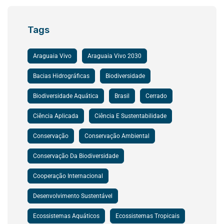
Tags
Araguaia Vivo
Araguaia Vivo 2030
Bacias Hidrográficas
Biodiversidade
Biodiversidade Aquática
Brasil
Cerrado
Ciência Aplicada
Ciência E Sustentabilidade
Conservação
Conservação Ambiental
Conservação Da Biodiversidade
Cooperação Internacional
Desenvolvimento Sustentável
Ecossistemas Aquáticos
Ecossistemas Tropicais