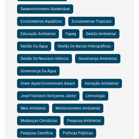
Desenvolvimento Sustentável
Ecossistemas Aquáticos
Ecossistemas Tropicais
Educação Ambiental
Fapeg
Gestão Ambiental
Gestão Da Água
Gestão De Bacias Hidrográficas
Gestão De Recursos Hídricos
Governança Ambiental
Governança Da Água
Green Apple Environment Award
Inovação Ambiental
José Francisco Gonçalves Júnior
Limnologia
Meio Ambiente
Monitoramento Ambiental
Mudanças Climáticas
Pesquisa Ambiental
Pesquisa Científica
Políticas Públicas