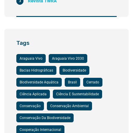
Revista TWRA
3
Tags
Araguaia Vivo
Araguaia Vivo 2030
Bacias Hidrográficas
Biodiversidade
Biodiversidade Aquática
Brasil
Cerrado
Ciência Aplicada
Ciência E Sustentabilidade
Conservação
Conservação Ambiental
Conservação Da Biodiversidade
Cooperação Internacional