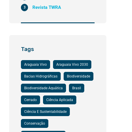
Revista TWRA
3
Tags
Araguaia Vivo
Araguaia Vivo 2030
Bacias Hidrográficas
Biodiversidade
Biodiversidade Aquática
Brasil
Cerrado
Ciência Aplicada
Ciência E Sustentabilidade
Conservação