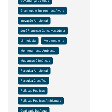
Governança Da Água
Green Apple Environment Award
Inovação Ambiental
José Francisco Gonçalves Júnior
Limnologia
Meio Ambiente
Monitoramento Ambiental
Mudanças Climáticas
Pesquisa Ambiental
Pesquisa Científica
Políticas Públicas
Políticas Públicas Ambientais
Qualidade Da Água