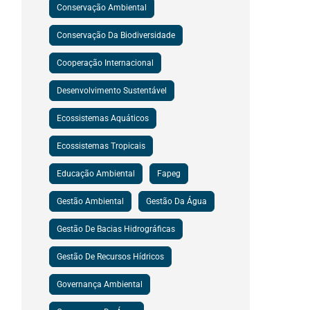
Conservação Ambiental
Conservação Da Biodiversidade
Cooperação Internacional
Desenvolvimento Sustentável
Ecossistemas Aquáticos
Ecossistemas Tropicais
Educação Ambiental
Fapeg
Gestão Ambiental
Gestão Da Água
Gestão De Bacias Hidrográficas
Gestão De Recursos Hídricos
Governança Ambiental