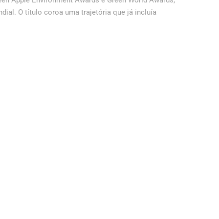
Green Apple Environment Awards e Green World Awards,
al. O título coroa uma trajetória que já incluía