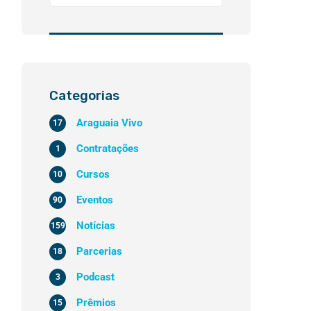
Categorias
Araguaia Vivo
17
Contratações
1
Cursos
10
Eventos
90
Notícias
159
Parcerias
18
Podcast
3
Prêmios
15