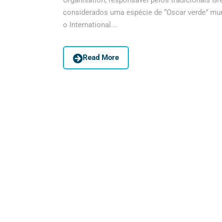
Organisation, responsável pelos tradicionais 
considerados uma espécie de “Oscar verde” mundi
o International...
Read More