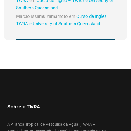
TWRA
em
Curso de Inglês – TWRA e University of
Southern Queensland
Márcio Issamu Yamamoto
em
Curso de Inglês –
TWRA e University of Southern Queensland
Sobre a TWRA
A Aliança Tropical de Pesquisa da Água (TWRA –
Tropical Water Research Alliance) é uma parceria entre