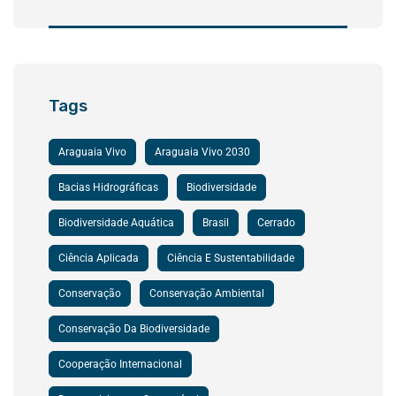
Tags
Araguaia Vivo
Araguaia Vivo 2030
Bacias Hidrográficas
Biodiversidade
Biodiversidade Aquática
Brasil
Cerrado
Ciência Aplicada
Ciência E Sustentabilidade
Conservação
Conservação Ambiental
Conservação Da Biodiversidade
Cooperação Internacional