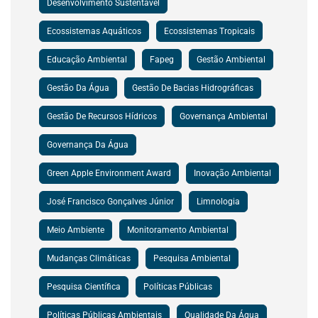
Desenvolvimento Sustentável
Ecossistemas Aquáticos
Ecossistemas Tropicais
Educação Ambiental
Fapeg
Gestão Ambiental
Gestão Da Água
Gestão De Bacias Hidrográficas
Gestão De Recursos Hídricos
Governança Ambiental
Governança Da Água
Green Apple Environment Award
Inovação Ambiental
José Francisco Gonçalves Júnior
Limnologia
Meio Ambiente
Monitoramento Ambiental
Mudanças Climáticas
Pesquisa Ambiental
Pesquisa Científica
Políticas Públicas
Políticas Públicas Ambientais
Qualidade Da Água