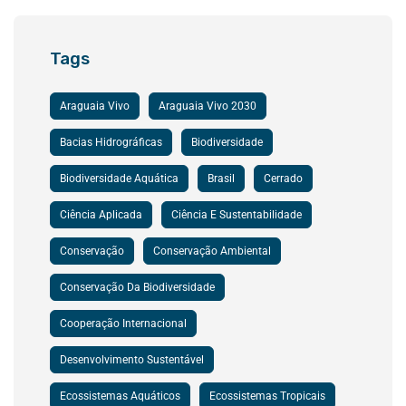
Tags
Araguaia Vivo
Araguaia Vivo 2030
Bacias Hidrográficas
Biodiversidade
Biodiversidade Aquática
Brasil
Cerrado
Ciência Aplicada
Ciência E Sustentabilidade
Conservação
Conservação Ambiental
Conservação Da Biodiversidade
Cooperação Internacional
Desenvolvimento Sustentável
Ecossistemas Aquáticos
Ecossistemas Tropicais