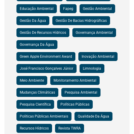
Educação Ambiental
Fapeg
Gestão Ambiental
Gestão Da Água
Gestão De Bacias Hidrográficas
Gestão De Recursos Hídricos
Governança Ambiental
Governança Da Água
Green Apple Environment Award
Inovação Ambiental
José Francisco Gonçalves Júnior
Limnologia
Meio Ambiente
Monitoramento Ambiental
Mudanças Climáticas
Pesquisa Ambiental
Pesquisa Científica
Políticas Públicas
Políticas Públicas Ambientais
Qualidade Da Água
Recursos Hídricos
Revista TWRA