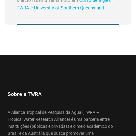
Márcio Issamu Yamamoto
em
Curso de Inglês –
TWRA e University of Southern Queensland
Sobre a TWRA
A Aliança Tropical de Pesquisa da Água (TWRA –
Tropical Water Research Alliance) é uma parceria entre
instituições (públicas e privadas) e o meio acadêmico do
Brasil e da Austrália que busca promover uma