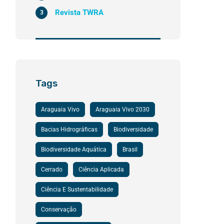
Revista TWRA
3
Tags
Araguaia Vivo
Araguaia Vivo 2030
Bacias Hidrográficas
Biodiversidade
Biodiversidade Aquática
Brasil
Cerrado
Ciência Aplicada
Ciência E Sustentabilidade
Conservação