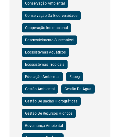
Conservação Ambiental
Conservação Da Biodiversidade
Cooperação Internacional
Desenvolvimento Sustentável
Ecossistemas Aquáticos
Ecossistemas Tropicais
Educação Ambiental
Fapeg
Gestão Ambiental
Gestão Da Água
Gestão De Bacias Hidrográficas
Gestão De Recursos Hídricos
Governança Ambiental