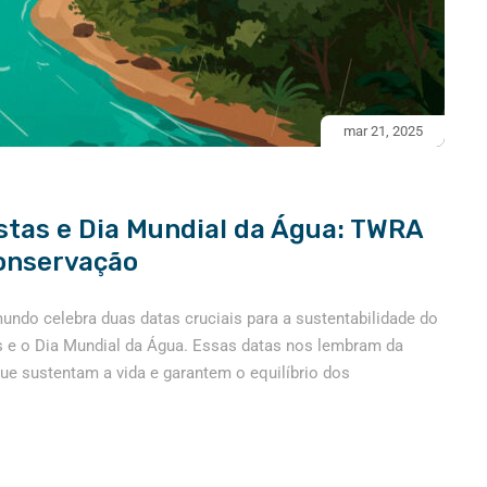
mar 21, 2025
estas e Dia Mundial da Água: TWRA
conservação
undo celebra duas datas cruciais para a sustentabilidade do
as e o Dia Mundial da Água. Essas datas nos lembram da
que sustentam a vida e garantem o equilíbrio dos