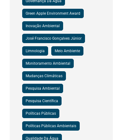
Governança Da Água
Green Apple Environment Award
Inovação Ambiental
José Francisco Gonçalves Júnior
Limnologia
Meio Ambiente
Monitoramento Ambiental
Mudanças Climáticas
Pesquisa Ambiental
Pesquisa Científica
Políticas Públicas
Políticas Públicas Ambientais
Qualidade Da Água