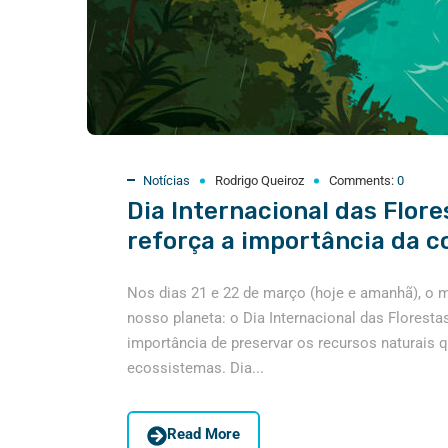
Notícias
Rodrigo Queiroz
Comments:
0
Dia Internacional das Flor
reforça a importância da 
Nos dias 21 e 22 de março (hoje e amanhã), o m
nosso planeta: o Dia Internacional das Florest
importância de preservar os recursos naturais 
ecossistemas. Dia...
Read More