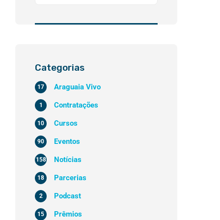
Categorias
Araguaia Vivo
17
Contratações
1
Cursos
10
Eventos
90
Notícias
158
Parcerias
18
Podcast
2
Prêmios
15