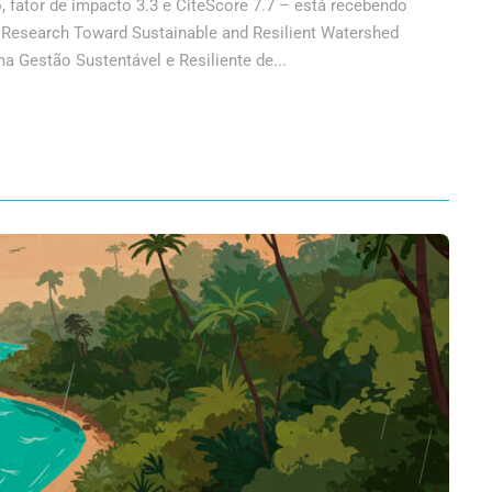
o, fator de impacto 3.3 e CiteScore 7.7 – está recebendo
l Research Toward Sustainable and Resilient Watershed
 Gestão Sustentável e Resiliente de...