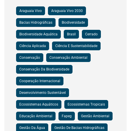
Araguaia Vivo
Araguaia Vivo 2030
Bacias Hidrográficas
Biodiversidade
Biodiversidade Aquática
Brasil
Cerrado
Ciência Aplicada
Ciência E Sustentabilidade
Conservação
Conservação Ambiental
Conservação Da Biodiversidade
Cooperação Internacional
Desenvolvimento Sustentável
Ecossistemas Aquáticos
Ecossistemas Tropicais
Educação Ambiental
Fapeg
Gestão Ambiental
Gestão Da Água
Gestão De Bacias Hidrográficas