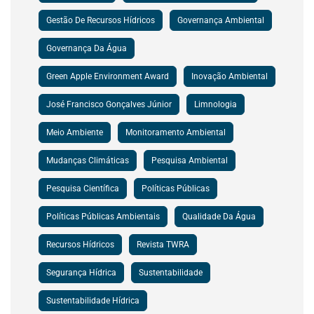
Gestão De Recursos Hídricos
Governança Ambiental
Governança Da Água
Green Apple Environment Award
Inovação Ambiental
José Francisco Gonçalves Júnior
Limnologia
Meio Ambiente
Monitoramento Ambiental
Mudanças Climáticas
Pesquisa Ambiental
Pesquisa Científica
Políticas Públicas
Políticas Públicas Ambientais
Qualidade Da Água
Recursos Hídricos
Revista TWRA
Segurança Hídrica
Sustentabilidade
Sustentabilidade Hídrica