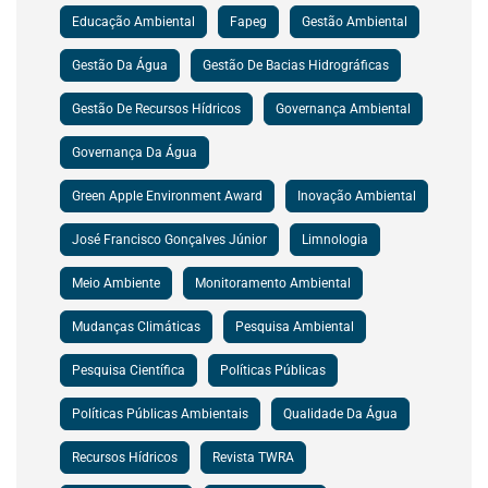
Educação Ambiental
Fapeg
Gestão Ambiental
Gestão Da Água
Gestão De Bacias Hidrográficas
Gestão De Recursos Hídricos
Governança Ambiental
Governança Da Água
Green Apple Environment Award
Inovação Ambiental
José Francisco Gonçalves Júnior
Limnologia
Meio Ambiente
Monitoramento Ambiental
Mudanças Climáticas
Pesquisa Ambiental
Pesquisa Científica
Políticas Públicas
Políticas Públicas Ambientais
Qualidade Da Água
Recursos Hídricos
Revista TWRA