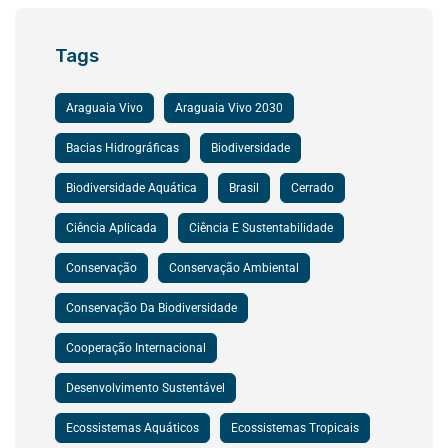
Tags
Araguaia Vivo
Araguaia Vivo 2030
Bacias Hidrográficas
Biodiversidade
Biodiversidade Aquática
Brasil
Cerrado
Ciência Aplicada
Ciência E Sustentabilidade
Conservação
Conservação Ambiental
Conservação Da Biodiversidade
Cooperação Internacional
Desenvolvimento Sustentável
Ecossistemas Aquáticos
Ecossistemas Tropicais