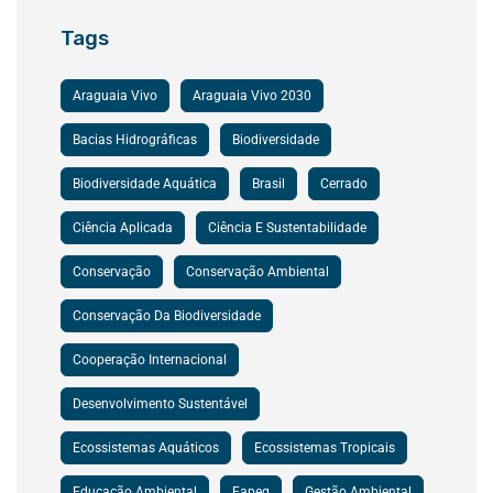
Tags
Araguaia Vivo
Araguaia Vivo 2030
Bacias Hidrográficas
Biodiversidade
Biodiversidade Aquática
Brasil
Cerrado
Ciência Aplicada
Ciência E Sustentabilidade
Conservação
Conservação Ambiental
Conservação Da Biodiversidade
Cooperação Internacional
Desenvolvimento Sustentável
Ecossistemas Aquáticos
Ecossistemas Tropicais
Educação Ambiental
Fapeg
Gestão Ambiental