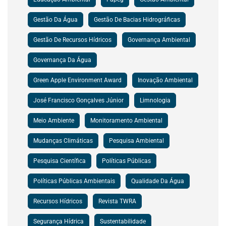
Gestão Da Água
Gestão De Bacias Hidrográficas
Gestão De Recursos Hídricos
Governança Ambiental
Governança Da Água
Green Apple Environment Award
Inovação Ambiental
José Francisco Gonçalves Júnior
Limnologia
Meio Ambiente
Monitoramento Ambiental
Mudanças Climáticas
Pesquisa Ambiental
Pesquisa Científica
Políticas Públicas
Políticas Públicas Ambientais
Qualidade Da Água
Recursos Hídricos
Revista TWRA
Segurança Hídrica
Sustentabilidade