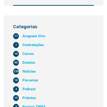
Categorias
Araguaia Vivo
17
Contratações
1
Cursos
10
Eventos
90
Notícias
159
Parcerias
18
Podcast
3
Prêmios
15
Revista TWRA
3