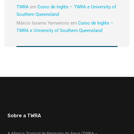
TWRA
em
Curso de Inglês – TWRA e University of
Southern Queensland
Márcio Issamu Yamamoto
em
Curso de Inglês –
TWRA e University of Southern Queensland
Sobre a TWRA
A Aliança Tropical de Pesquisa da Água (TWRA –