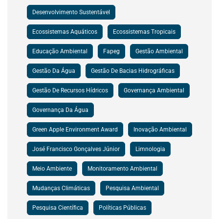
Desenvolvimento Sustentável
Ecossistemas Aquáticos
Ecossistemas Tropicais
Educação Ambiental
Fapeg
Gestão Ambiental
Gestão Da Água
Gestão De Bacias Hidrográficas
Gestão De Recursos Hídricos
Governança Ambiental
Governança Da Água
Green Apple Environment Award
Inovação Ambiental
José Francisco Gonçalves Júnior
Limnologia
Meio Ambiente
Monitoramento Ambiental
Mudanças Climáticas
Pesquisa Ambiental
Pesquisa Científica
Políticas Públicas