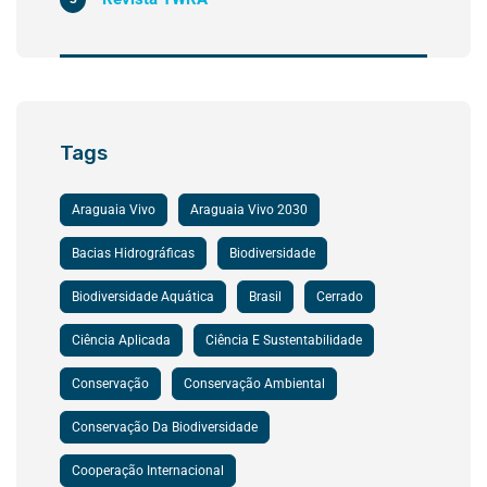
Tags
Araguaia Vivo
Araguaia Vivo 2030
Bacias Hidrográficas
Biodiversidade
Biodiversidade Aquática
Brasil
Cerrado
Ciência Aplicada
Ciência E Sustentabilidade
Conservação
Conservação Ambiental
Conservação Da Biodiversidade
Cooperação Internacional