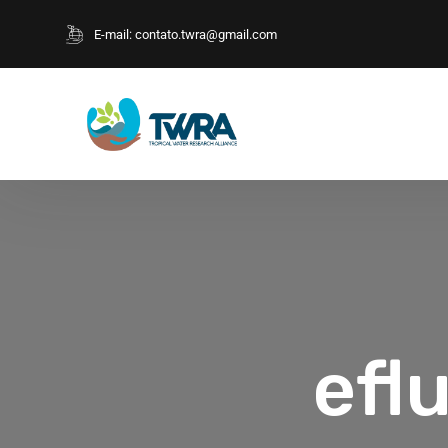
E-mail:
contato.twra@gmail.com
efl