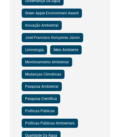
Governança Da Água
Green Apple Environment Award
Inovação Ambiental
José Francisco Gonçalves Júnior
Limnologia
Meio Ambiente
Monitoramento Ambiental
Mudanças Climáticas
Pesquisa Ambiental
Pesquisa Científica
Políticas Públicas
Políticas Públicas Ambientais
Qualidade Da Água