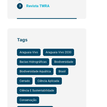
Revista TWRA
3
Tags
Araguaia Vivo
Araguaia Vivo 2030
Bacias Hidrográficas
Biodiversidade
Biodiversidade Aquática
Brasil
Cerrado
Ciência Aplicada
Ciência E Sustentabilidade
Conservação