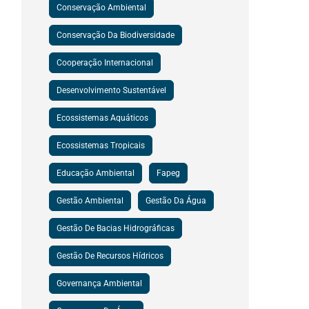
Conservação Ambiental
Conservação Da Biodiversidade
Cooperação Internacional
Desenvolvimento Sustentável
Ecossistemas Aquáticos
Ecossistemas Tropicais
Educação Ambiental
Fapeg
Gestão Ambiental
Gestão Da Água
Gestão De Bacias Hidrográficas
Gestão De Recursos Hídricos
Governança Ambiental