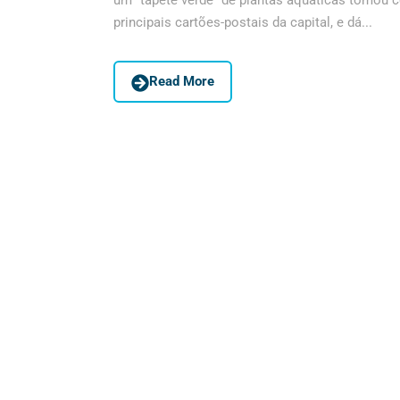
um “tapete verde” de plantas aquáticas tomou 
principais cartões-postais da capital, e dá...
Read More