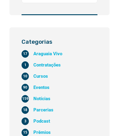
Categorias
Araguaia Vivo
17
Contratações
1
Cursos
10
Eventos
90
Notícias
159
Parcerias
18
Podcast
3
Prêmios
15