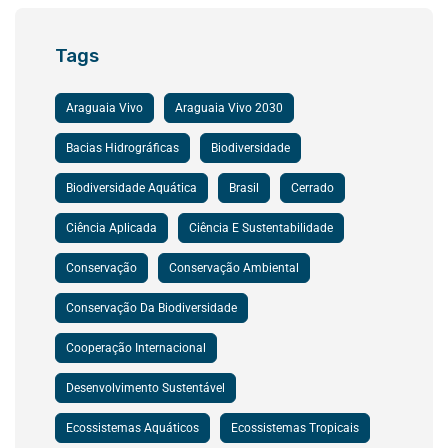
Tags
Araguaia Vivo
Araguaia Vivo 2030
Bacias Hidrográficas
Biodiversidade
Biodiversidade Aquática
Brasil
Cerrado
Ciência Aplicada
Ciência E Sustentabilidade
Conservação
Conservação Ambiental
Conservação Da Biodiversidade
Cooperação Internacional
Desenvolvimento Sustentável
Ecossistemas Aquáticos
Ecossistemas Tropicais