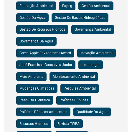
Educação Ambiental
Fapeg
Gestão Ambiental
Gestão Da Água
Gestão De Bacias Hidrográficas
Gestão De Recursos Hídricos
Governança Ambiental
Governança Da Água
Green Apple Environment Award
Inovação Ambiental
José Francisco Gonçalves Júnior
Limnologia
Meio Ambiente
Monitoramento Ambiental
Mudanças Climáticas
Pesquisa Ambiental
Pesquisa Científica
Políticas Públicas
Políticas Públicas Ambientais
Qualidade Da Água
Recursos Hídricos
Revista TWRA