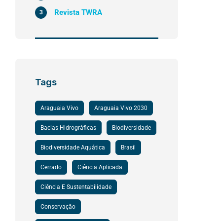
Revista TWRA
3
Tags
Araguaia Vivo
Araguaia Vivo 2030
Bacias Hidrográficas
Biodiversidade
Biodiversidade Aquática
Brasil
Cerrado
Ciência Aplicada
Ciência E Sustentabilidade
Conservação