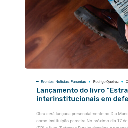
Eventos
,
Notícias
,
Parcerias
Rodrigo Queiroz
C
Lançamento do livro “Estra
interinstitucionais em defe
Obra será lançada presencialmente no Dia Mund
como instituição parceira No próximo dia 17 de