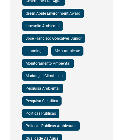
Governança Da Água
Green Apple Environment Award
Inovação Ambiental
José Francisco Gonçalves Júnior
Limnologia
Meio Ambiente
Monitoramento Ambiental
Mudanças Climáticas
Pesquisa Ambiental
Pesquisa Científica
Políticas Públicas
Políticas Públicas Ambientais
Qualidade Da Água