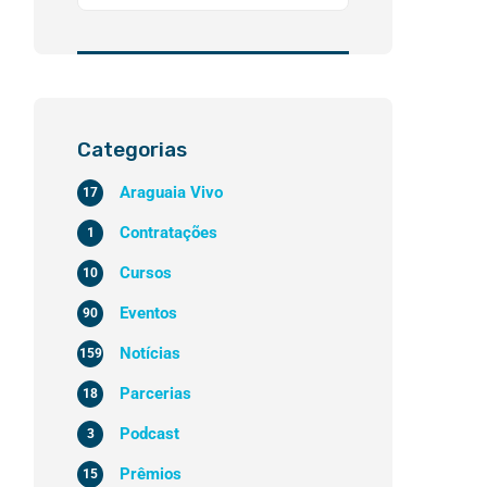
Categorias
Araguaia Vivo
17
Contratações
1
Cursos
10
Eventos
90
Notícias
159
Parcerias
18
Podcast
3
Prêmios
15