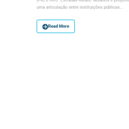
(PR) o livro “Estradas Rurais: desafios e propos
uma articulação entre instituições públicas...
Read More