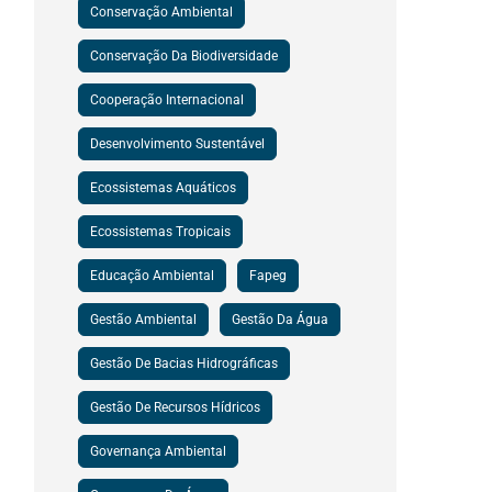
Conservação Ambiental
Conservação Da Biodiversidade
Cooperação Internacional
Desenvolvimento Sustentável
Ecossistemas Aquáticos
Ecossistemas Tropicais
Educação Ambiental
Fapeg
Gestão Ambiental
Gestão Da Água
Gestão De Bacias Hidrográficas
Gestão De Recursos Hídricos
Governança Ambiental