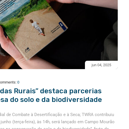
jun 04, 2025
omments:
0
das Rurais” destaca parcerias
sa do solo e da biodiversidade
ial de Combate à Desertificação e à Seca; TWRA contribuiu
 junho (terça-feira), às 14h, será lançado em Campo Mourão