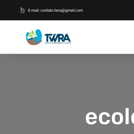
E-mail:
contato.twra@gmail.com
ecol