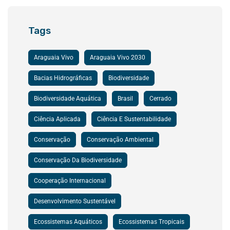
Tags
Araguaia Vivo
Araguaia Vivo 2030
Bacias Hidrográficas
Biodiversidade
Biodiversidade Aquática
Brasil
Cerrado
Ciência Aplicada
Ciência E Sustentabilidade
Conservação
Conservação Ambiental
Conservação Da Biodiversidade
Cooperação Internacional
Desenvolvimento Sustentável
Ecossistemas Aquáticos
Ecossistemas Tropicais