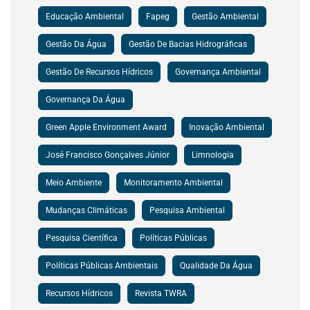
Educação Ambiental
Fapeg
Gestão Ambiental
Gestão Da Água
Gestão De Bacias Hidrográficas
Gestão De Recursos Hídricos
Governança Ambiental
Governança Da Água
Green Apple Environment Award
Inovação Ambiental
José Francisco Gonçalves Júnior
Limnologia
Meio Ambiente
Monitoramento Ambiental
Mudanças Climáticas
Pesquisa Ambiental
Pesquisa Científica
Políticas Públicas
Políticas Públicas Ambientais
Qualidade Da Água
Recursos Hídricos
Revista TWRA