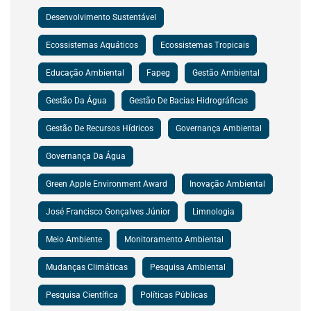
Desenvolvimento Sustentável
Ecossistemas Aquáticos
Ecossistemas Tropicais
Educação Ambiental
Fapeg
Gestão Ambiental
Gestão Da Água
Gestão De Bacias Hidrográficas
Gestão De Recursos Hídricos
Governança Ambiental
Governança Da Água
Green Apple Environment Award
Inovação Ambiental
José Francisco Gonçalves Júnior
Limnologia
Meio Ambiente
Monitoramento Ambiental
Mudanças Climáticas
Pesquisa Ambiental
Pesquisa Científica
Políticas Públicas