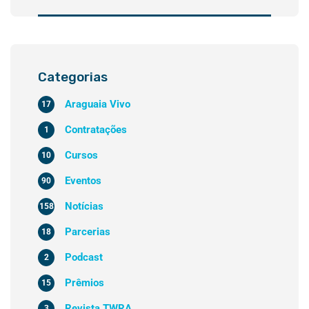
Categorias
Araguaia Vivo
17
Contratações
1
Cursos
10
Eventos
90
Notícias
158
Parcerias
18
Podcast
2
Prêmios
15
Revista TWRA
3