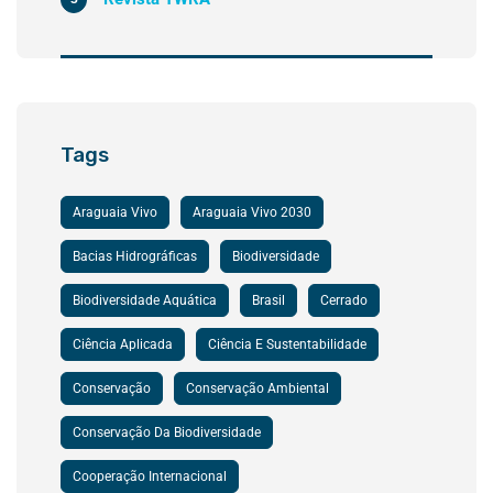
Tags
Araguaia Vivo
Araguaia Vivo 2030
Bacias Hidrográficas
Biodiversidade
Biodiversidade Aquática
Brasil
Cerrado
Ciência Aplicada
Ciência E Sustentabilidade
Conservação
Conservação Ambiental
Conservação Da Biodiversidade
Cooperação Internacional