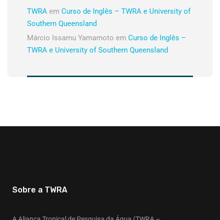
TWRA
em
Curso de Inglês – TWRA e University of
Southern Queensland
Márcio Issamu Yamamoto
em
Curso de Inglês –
TWRA e University of Southern Queensland
Sobre a TWRA
A Aliança Tropical de Pesquisa da Água (TWRA –