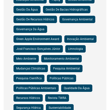
Gestão Da Água
Gestão De Bacias Hidrográficas
Gestão De Recursos Hídricos
Governança Ambiental
Governança Da Água
Green Apple Environment Award
Inovação Ambiental
José Francisco Gonçalves Júnior
Limnologia
Meio Ambiente
Monitoramento Ambiental
Mudanças Climáticas
Pesquisa Ambiental
Pesquisa Científica
Políticas Públicas
Políticas Públicas Ambientais
Qualidade Da Água
Recursos Hídricos
Revista TWRA
Segurança Hídrica
Sustentabilidade