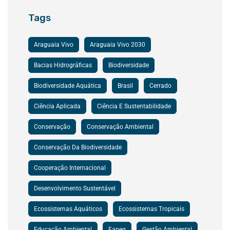
Tags
Araguaia Vivo
Araguaia Vivo 2030
Bacias Hidrográficas
Biodiversidade
Biodiversidade Aquática
Brasil
Cerrado
Ciência Aplicada
Ciência E Sustentabilidade
Conservação
Conservação Ambiental
Conservação Da Biodiversidade
Cooperação Internacional
Desenvolvimento Sustentável
Ecossistemas Aquáticos
Ecossistemas Tropicais
Educação Ambiental
Fapeg
Gestão Ambiental