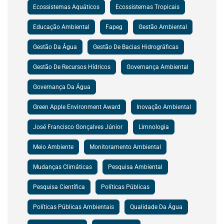
Ecossistemas Aquáticos
Ecossistemas Tropicais
Educação Ambiental
Fapeg
Gestão Ambiental
Gestão Da Água
Gestão De Bacias Hidrográficas
Gestão De Recursos Hídricos
Governança Ambiental
Governança Da Água
Green Apple Environment Award
Inovação Ambiental
José Francisco Gonçalves Júnior
Limnologia
Meio Ambiente
Monitoramento Ambiental
Mudanças Climáticas
Pesquisa Ambiental
Pesquisa Científica
Políticas Públicas
Políticas Públicas Ambientais
Qualidade Da Água