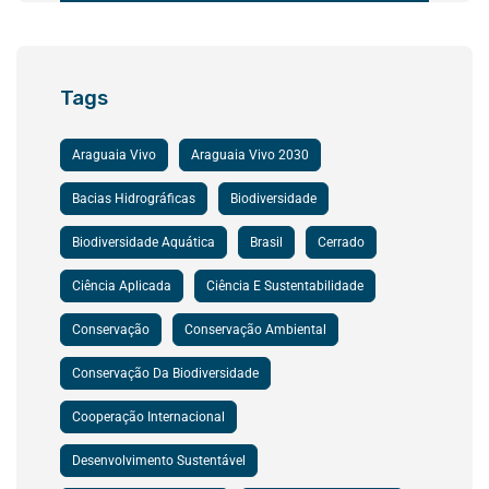
Tags
Araguaia Vivo
Araguaia Vivo 2030
Bacias Hidrográficas
Biodiversidade
Biodiversidade Aquática
Brasil
Cerrado
Ciência Aplicada
Ciência E Sustentabilidade
Conservação
Conservação Ambiental
Conservação Da Biodiversidade
Cooperação Internacional
Desenvolvimento Sustentável