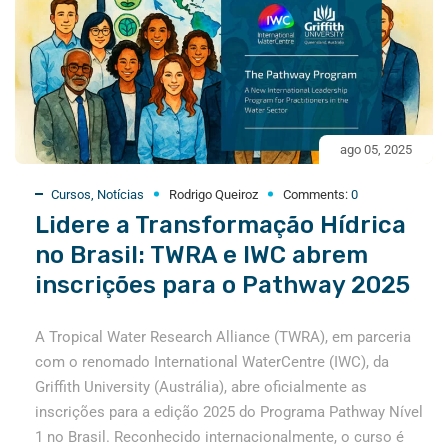
ago 05, 2025
Cursos
,
Notícias
Rodrigo Queiroz
Comments:
0
Lidere a Transformação Hídrica
no Brasil: TWRA e IWC abrem
inscrições para o Pathway 2025
A Tropical Water Research Alliance (TWRA), em parceria
com o renomado International WaterCentre (IWC), da
Griffith University (Austrália), abre oficialmente as
inscrições para a edição 2025 do Programa Pathway Nível
1 no Brasil. Reconhecido internacionalmente, o curso é