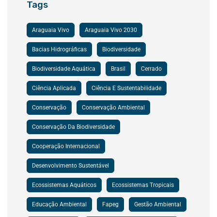
Tags
Araguaia Vivo
Araguaia Vivo 2030
Bacias Hidrográficas
Biodiversidade
Biodiversidade Aquática
Brasil
Cerrado
Ciência Aplicada
Ciência E Sustentabilidade
Conservação
Conservação Ambiental
Conservação Da Biodiversidade
Cooperação Internacional
Desenvolvimento Sustentável
Ecossistemas Aquáticos
Ecossistemas Tropicais
Educação Ambiental
Fapeg
Gestão Ambiental