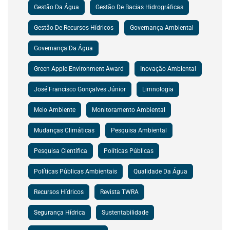
Gestão Da Água
Gestão De Bacias Hidrográficas
Gestão De Recursos Hídricos
Governança Ambiental
Governança Da Água
Green Apple Environment Award
Inovação Ambiental
José Francisco Gonçalves Júnior
Limnologia
Meio Ambiente
Monitoramento Ambiental
Mudanças Climáticas
Pesquisa Ambiental
Pesquisa Científica
Políticas Públicas
Políticas Públicas Ambientais
Qualidade Da Água
Recursos Hídricos
Revista TWRA
Segurança Hídrica
Sustentabilidade