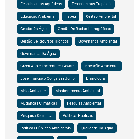
Ecossistemas Aquáticos
Ecossistemas Tropicais
Educação Ambiental
Fapeg
Gestão Ambiental
Gestão Da Água
Gestão De Bacias Hidrográficas
Gestão De Recursos Hídricos
Governança Ambiental
Governança Da Água
Green Apple Environment Award
Inovação Ambiental
José Francisco Gonçalves Júnior
Limnologia
Meio Ambiente
Monitoramento Ambiental
Mudanças Climáticas
Pesquisa Ambiental
Pesquisa Científica
Políticas Públicas
Políticas Públicas Ambientais
Qualidade Da Água