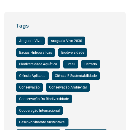
Tags
Araguaia Vivo
Araguaia Vivo 2030
Bacias Hidrográficas
Biodiversidade
Biodiversidade Aquática
Brasil
Cerrado
Ciência Aplicada
Ciência E Sustentabilidade
Conservação
Conservação Ambiental
Conservação Da Biodiversidade
Cooperação Internacional
Desenvolvimento Sustentável