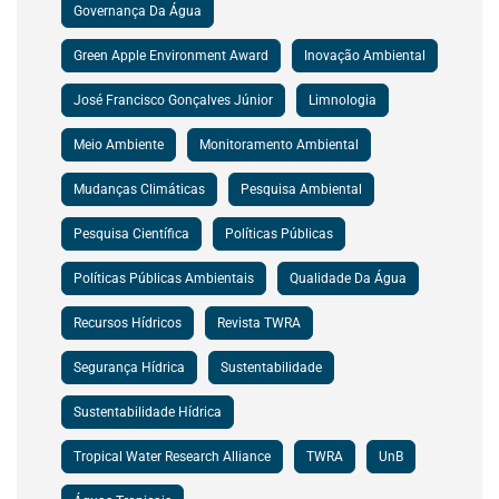
Governança Da Água
Green Apple Environment Award
Inovação Ambiental
José Francisco Gonçalves Júnior
Limnologia
Meio Ambiente
Monitoramento Ambiental
Mudanças Climáticas
Pesquisa Ambiental
Pesquisa Científica
Políticas Públicas
Políticas Públicas Ambientais
Qualidade Da Água
Recursos Hídricos
Revista TWRA
Segurança Hídrica
Sustentabilidade
Sustentabilidade Hídrica
Tropical Water Research Alliance
TWRA
UnB