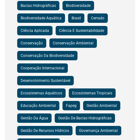
Bacias Hidrográficas
Biodiversidade
Biodiversidade Aquática
Brasil
Cerrado
Ciência Aplicada
Ciência E Sustentabilidade
Conservação
Conservação Ambiental
Conservação Da Biodiversidade
Cooperação Internacional
Desenvolvimento Sustentável
Ecossistemas Aquáticos
Ecossistemas Tropicais
Educação Ambiental
Fapeg
Gestão Ambiental
Gestão Da Água
Gestão De Bacias Hidrográficas
Gestão De Recursos Hídricos
Governança Ambiental