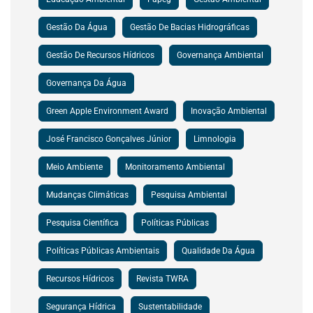
Gestão Da Água
Gestão De Bacias Hidrográficas
Gestão De Recursos Hídricos
Governança Ambiental
Governança Da Água
Green Apple Environment Award
Inovação Ambiental
José Francisco Gonçalves Júnior
Limnologia
Meio Ambiente
Monitoramento Ambiental
Mudanças Climáticas
Pesquisa Ambiental
Pesquisa Científica
Políticas Públicas
Políticas Públicas Ambientais
Qualidade Da Água
Recursos Hídricos
Revista TWRA
Segurança Hídrica
Sustentabilidade