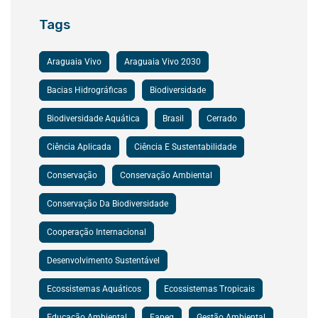
Tags
Araguaia Vivo
Araguaia Vivo 2030
Bacias Hidrográficas
Biodiversidade
Biodiversidade Aquática
Brasil
Cerrado
Ciência Aplicada
Ciência E Sustentabilidade
Conservação
Conservação Ambiental
Conservação Da Biodiversidade
Cooperação Internacional
Desenvolvimento Sustentável
Ecossistemas Aquáticos
Ecossistemas Tropicais
Educação Ambiental
Fapeg
Gestão Ambiental