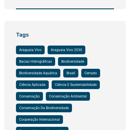
Tags
Araguaia Vivo
Araguaia Vivo 2030
Bacias Hidrográficas
Biodiversidade
Biodiversidade Aquática
Brasil
Cerrado
Ciência Aplicada
Ciência E Sustentabilidade
Conservação
Conservação Ambiental
Conservação Da Biodiversidade
Cooperação Internacional