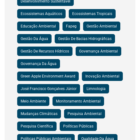
Desenvolvimento Sustentável
Ecossistemas Aquáticos
Ecossistemas Tropicais
Educação Ambiental
Fapeg
Gestão Ambiental
Gestão Da Água
Gestão De Bacias Hidrográficas
Gestão De Recursos Hídricos
Governança Ambiental
Governança Da Água
Green Apple Environment Award
Inovação Ambiental
José Francisco Gonçalves Júnior
Limnologia
Meio Ambiente
Monitoramento Ambiental
Mudanças Climáticas
Pesquisa Ambiental
Pesquisa Científica
Políticas Públicas
Políticas Públicas Ambientais
Qualidade Da Água