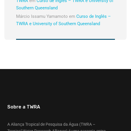
TWRA
em
Curso de Inglês – TWRA e University of
Southern Queensland
Márcio Issamu Yamamoto
em
Curso de Inglês –
TWRA e University of Southern Queensland
Sobre a TWRA
A Aliança Tropical de Pesquisa da Água (TWRA –
Tropical Water Research Alliance) é uma parceria entre