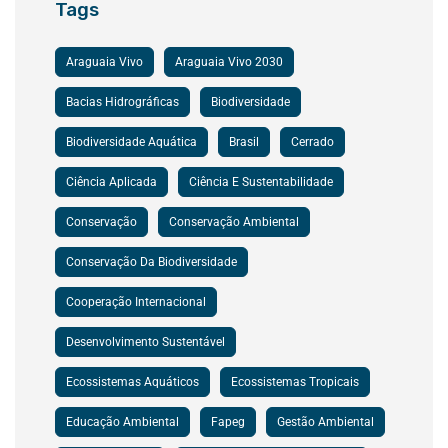
Tags
Araguaia Vivo
Araguaia Vivo 2030
Bacias Hidrográficas
Biodiversidade
Biodiversidade Aquática
Brasil
Cerrado
Ciência Aplicada
Ciência E Sustentabilidade
Conservação
Conservação Ambiental
Conservação Da Biodiversidade
Cooperação Internacional
Desenvolvimento Sustentável
Ecossistemas Aquáticos
Ecossistemas Tropicais
Educação Ambiental
Fapeg
Gestão Ambiental