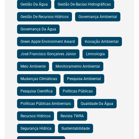
Gestão Da Água
Gestão De Bacias Hidrográficas
Gestão De Recursos Hídricos
Governança Ambiental
Governança Da Água
Green Apple Environment Award
Inovação Ambiental
José Francisco Gonçalves Júnior
Limnologia
Meio Ambiente
Monitoramento Ambiental
Mudanças Climáticas
Pesquisa Ambiental
Pesquisa Científica
Políticas Públicas
Políticas Públicas Ambientais
Qualidade Da Água
Recursos Hídricos
Revista TWRA
Segurança Hídrica
Sustentabilidade