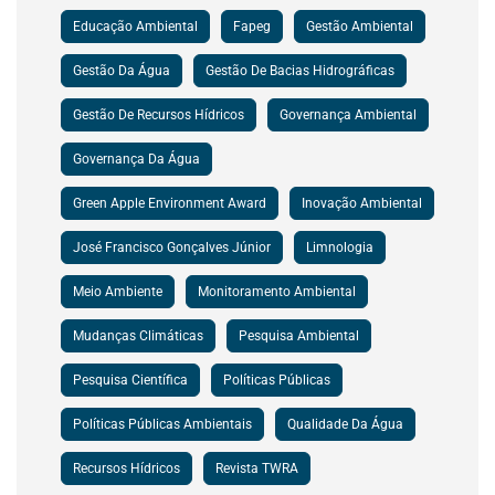
Educação Ambiental
Fapeg
Gestão Ambiental
Gestão Da Água
Gestão De Bacias Hidrográficas
Gestão De Recursos Hídricos
Governança Ambiental
Governança Da Água
Green Apple Environment Award
Inovação Ambiental
José Francisco Gonçalves Júnior
Limnologia
Meio Ambiente
Monitoramento Ambiental
Mudanças Climáticas
Pesquisa Ambiental
Pesquisa Científica
Políticas Públicas
Políticas Públicas Ambientais
Qualidade Da Água
Recursos Hídricos
Revista TWRA