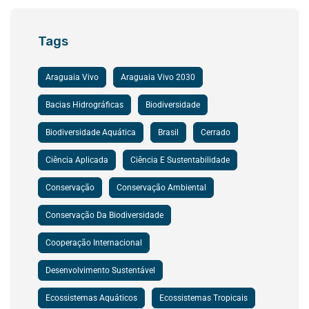
Tags
Araguaia Vivo
Araguaia Vivo 2030
Bacias Hidrográficas
Biodiversidade
Biodiversidade Aquática
Brasil
Cerrado
Ciência Aplicada
Ciência E Sustentabilidade
Conservação
Conservação Ambiental
Conservação Da Biodiversidade
Cooperação Internacional
Desenvolvimento Sustentável
Ecossistemas Aquáticos
Ecossistemas Tropicais