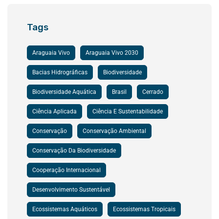
Tags
Araguaia Vivo
Araguaia Vivo 2030
Bacias Hidrográficas
Biodiversidade
Biodiversidade Aquática
Brasil
Cerrado
Ciência Aplicada
Ciência E Sustentabilidade
Conservação
Conservação Ambiental
Conservação Da Biodiversidade
Cooperação Internacional
Desenvolvimento Sustentável
Ecossistemas Aquáticos
Ecossistemas Tropicais