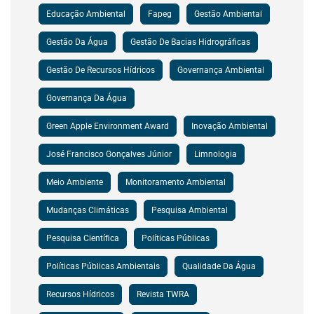
Educação Ambiental
Fapeg
Gestão Ambiental
Gestão Da Água
Gestão De Bacias Hidrográficas
Gestão De Recursos Hídricos
Governança Ambiental
Governança Da Água
Green Apple Environment Award
Inovação Ambiental
José Francisco Gonçalves Júnior
Limnologia
Meio Ambiente
Monitoramento Ambiental
Mudanças Climáticas
Pesquisa Ambiental
Pesquisa Científica
Políticas Públicas
Políticas Públicas Ambientais
Qualidade Da Água
Recursos Hídricos
Revista TWRA