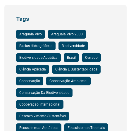
Tags
Araguaia Vivo
Araguaia Vivo 2030
Bacias Hidrográficas
Biodiversidade
Biodiversidade Aquática
Brasil
Cerrado
Ciência Aplicada
Ciência E Sustentabilidade
Conservação
Conservação Ambiental
Conservação Da Biodiversidade
Cooperação Internacional
Desenvolvimento Sustentável
Ecossistemas Aquáticos
Ecossistemas Tropicais