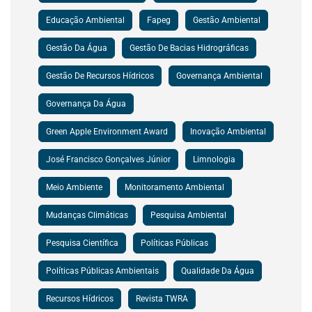
Educação Ambiental
Fapeg
Gestão Ambiental
Gestão Da Água
Gestão De Bacias Hidrográficas
Gestão De Recursos Hídricos
Governança Ambiental
Governança Da Água
Green Apple Environment Award
Inovação Ambiental
José Francisco Gonçalves Júnior
Limnologia
Meio Ambiente
Monitoramento Ambiental
Mudanças Climáticas
Pesquisa Ambiental
Pesquisa Científica
Políticas Públicas
Políticas Públicas Ambientais
Qualidade Da Água
Recursos Hídricos
Revista TWRA