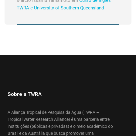
Márcio Issamu Yamamoto
em
Curso de Inglês –
TWRA e University of Southern Queensland
Sobre a TWRA
A Aliança Tropical de Pesquisa da Água (TWRA –
Tropical Water Research Alliance) é uma parceria entre
instituições (públicas e privadas) e o meio acadêmico do
Brasil e da Austrália que busca promover uma