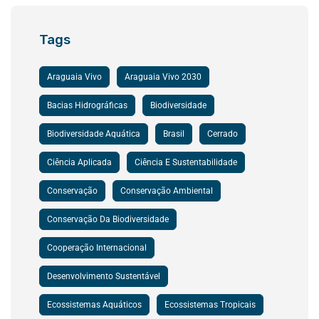
Tags
Araguaia Vivo
Araguaia Vivo 2030
Bacias Hidrográficas
Biodiversidade
Biodiversidade Aquática
Brasil
Cerrado
Ciência Aplicada
Ciência E Sustentabilidade
Conservação
Conservação Ambiental
Conservação Da Biodiversidade
Cooperação Internacional
Desenvolvimento Sustentável
Ecossistemas Aquáticos
Ecossistemas Tropicais