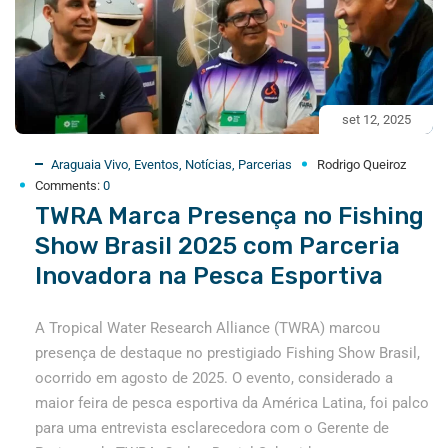
set 12, 2025
Araguaia Vivo
,
Eventos
,
Notícias
,
Parcerias
Rodrigo Queiroz
Comments:
0
TWRA Marca Presença no Fishing
Show Brasil 2025 com Parceria
Inovadora na Pesca Esportiva
A Tropical Water Research Alliance (TWRA) marcou
presença de destaque no prestigiado Fishing Show Brasil,
ocorrido em agosto de 2025. O evento, considerado a
maior feira de pesca esportiva da América Latina, foi palco
para uma entrevista esclarecedora com o Gerente de