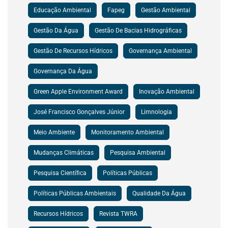
Educação Ambiental
Fapeg
Gestão Ambiental
Gestão Da Água
Gestão De Bacias Hidrográficas
Gestão De Recursos Hídricos
Governança Ambiental
Governança Da Água
Green Apple Environment Award
Inovação Ambiental
José Francisco Gonçalves Júnior
Limnologia
Meio Ambiente
Monitoramento Ambiental
Mudanças Climáticas
Pesquisa Ambiental
Pesquisa Científica
Políticas Públicas
Políticas Públicas Ambientais
Qualidade Da Água
Recursos Hídricos
Revista TWRA