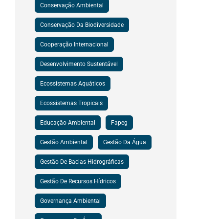
Conservação Ambiental
Conservação Da Biodiversidade
Cooperação Internacional
Desenvolvimento Sustentável
Ecossistemas Aquáticos
Ecossistemas Tropicais
Educação Ambiental
Fapeg
Gestão Ambiental
Gestão Da Água
Gestão De Bacias Hidrográficas
Gestão De Recursos Hídricos
Governança Ambiental