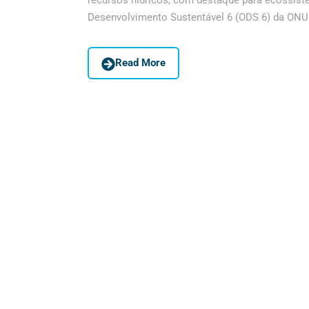
recursos hídricos, com destaque para ecossistem
Desenvolvimento Sustentável 6 (ODS 6) da ONU
Read More