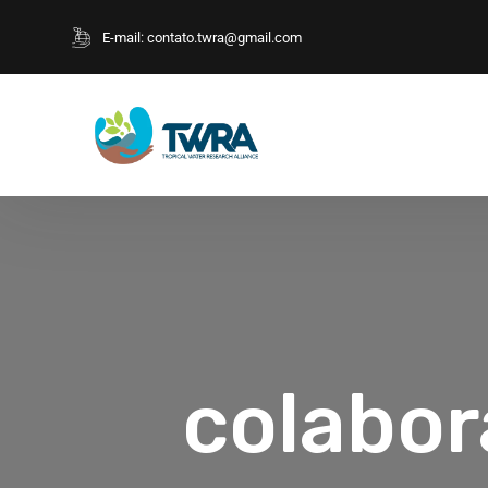
E-mail:
contato.twra@gmail.com
colabor