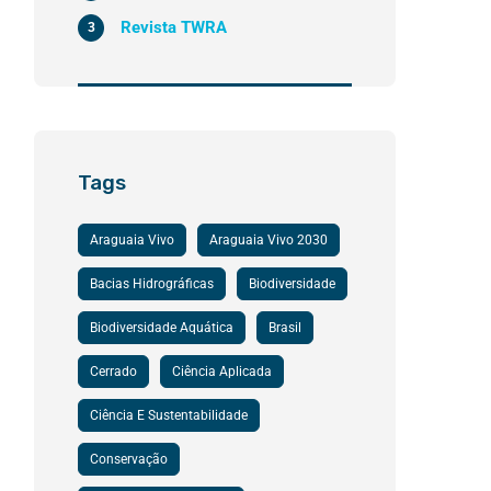
Revista TWRA
3
Tags
Araguaia Vivo
Araguaia Vivo 2030
Bacias Hidrográficas
Biodiversidade
Biodiversidade Aquática
Brasil
Cerrado
Ciência Aplicada
Ciência E Sustentabilidade
Conservação