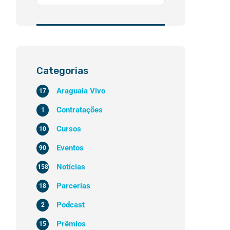
Categorias
Araguaia Vivo
17
Contratações
1
Cursos
10
Eventos
90
Notícias
158
Parcerias
18
Podcast
2
Prêmios
15