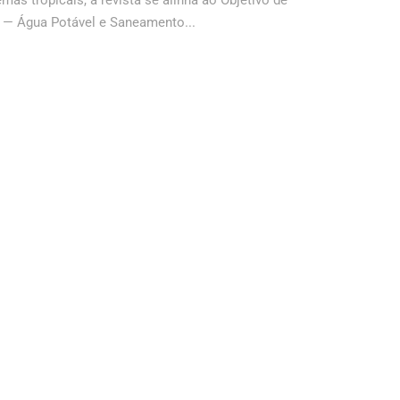
as tropicais, a revista se alinha ao Objetivo de
 — Água Potável e Saneamento...