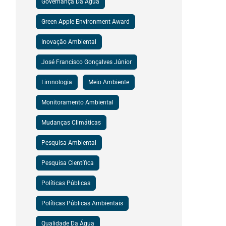
Governança Da Água
Green Apple Environment Award
Inovação Ambiental
José Francisco Gonçalves Júnior
Limnologia
Meio Ambiente
Monitoramento Ambiental
Mudanças Climáticas
Pesquisa Ambiental
Pesquisa Científica
Políticas Públicas
Políticas Públicas Ambientais
Qualidade Da Água