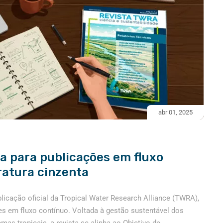
abr 01, 2025
 para publicações em fluxo
ratura cinzenta
licação oficial da Tropical Water Research Alliance (TWRA),
ões em fluxo contínuo. Voltada à gestão sustentável dos