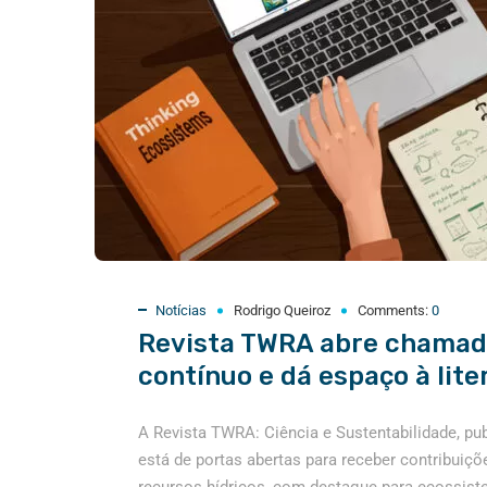
Notícias
Rodrigo Queiroz
Comments:
0
Revista TWRA abre chamada
contínuo e dá espaço à lite
A Revista TWRA: Ciência e Sustentabilidade, pub
está de portas abertas para receber contribuiç