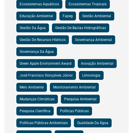
Ecossistemas Aquáticos
Ecossistemas Tropicais
Educação Ambiental
Fapeg
Gestão Ambiental
Gestão Da Água
Gestão De Bacias Hidrográficas
Gestão De Recursos Hídricos
Governança Ambiental
Governança Da Água
Green Apple Environment Award
Inovação Ambiental
José Francisco Gonçalves Júnior
Limnologia
Meio Ambiente
Monitoramento Ambiental
Mudanças Climáticas
Pesquisa Ambiental
Pesquisa Científica
Políticas Públicas
Políticas Públicas Ambientais
Qualidade Da Água