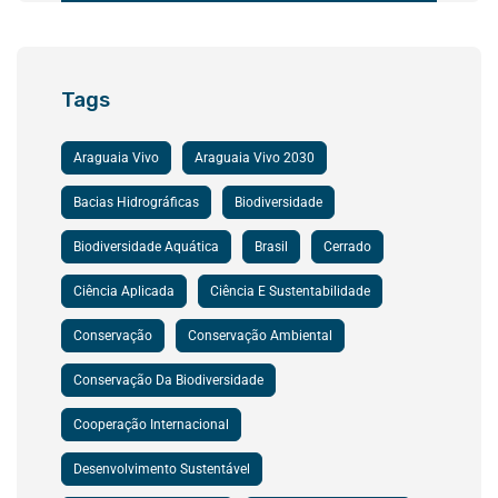
Tags
Araguaia Vivo
Araguaia Vivo 2030
Bacias Hidrográficas
Biodiversidade
Biodiversidade Aquática
Brasil
Cerrado
Ciência Aplicada
Ciência E Sustentabilidade
Conservação
Conservação Ambiental
Conservação Da Biodiversidade
Cooperação Internacional
Desenvolvimento Sustentável