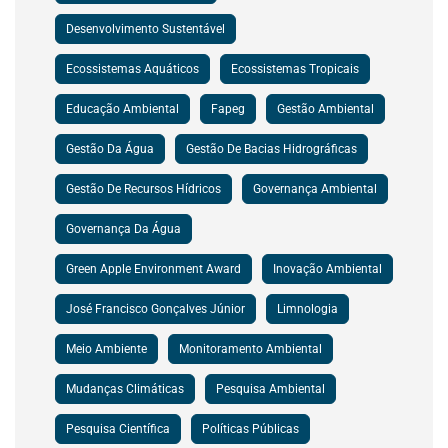
Desenvolvimento Sustentável
Ecossistemas Aquáticos
Ecossistemas Tropicais
Educação Ambiental
Fapeg
Gestão Ambiental
Gestão Da Água
Gestão De Bacias Hidrográficas
Gestão De Recursos Hídricos
Governança Ambiental
Governança Da Água
Green Apple Environment Award
Inovação Ambiental
José Francisco Gonçalves Júnior
Limnologia
Meio Ambiente
Monitoramento Ambiental
Mudanças Climáticas
Pesquisa Ambiental
Pesquisa Científica
Políticas Públicas