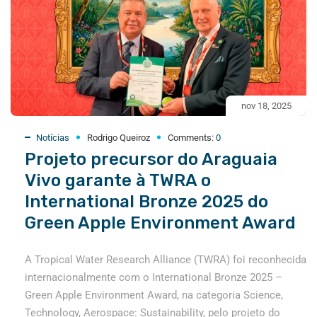
nov 18, 2025
Notícias
Rodrigo Queiroz
Comments:
0
Projeto precursor do Araguaia
Vivo garante à TWRA o
International Bronze 2025 do
Green Apple Environment Award
A Tropical Water Research Alliance (TWRA) foi reconhecida
internacionalmente com o International Bronze 2025 –
Green Apple Environment Award, na categoria Science,
Technology, Aerospace: Sustainability, pelo projeto do