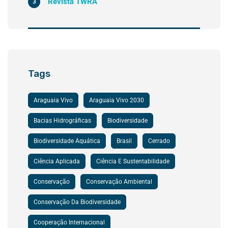
Revista TWRA
3
Tags
Araguaia Vivo
Araguaia Vivo 2030
Bacias Hidrográficas
Biodiversidade
Biodiversidade Aquática
Brasil
Cerrado
Ciência Aplicada
Ciência E Sustentabilidade
Conservação
Conservação Ambiental
Conservação Da Biodiversidade
Cooperação Internacional