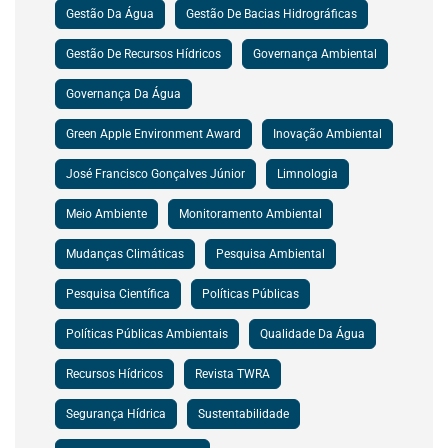
Gestão Da Água
Gestão De Bacias Hidrográficas
Gestão De Recursos Hídricos
Governança Ambiental
Governança Da Água
Green Apple Environment Award
Inovação Ambiental
José Francisco Gonçalves Júnior
Limnologia
Meio Ambiente
Monitoramento Ambiental
Mudanças Climáticas
Pesquisa Ambiental
Pesquisa Científica
Políticas Públicas
Políticas Públicas Ambientais
Qualidade Da Água
Recursos Hídricos
Revista TWRA
Segurança Hídrica
Sustentabilidade