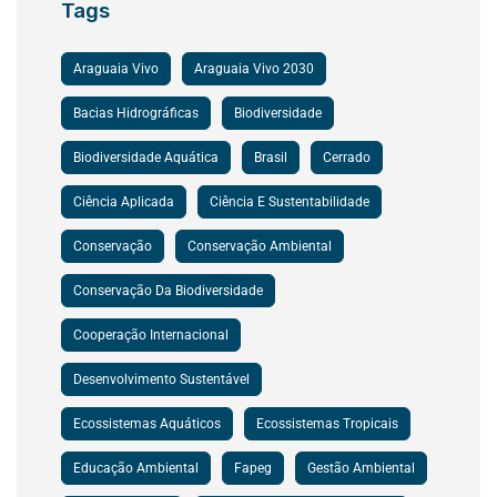
Tags
Araguaia Vivo
Araguaia Vivo 2030
Bacias Hidrográficas
Biodiversidade
Biodiversidade Aquática
Brasil
Cerrado
Ciência Aplicada
Ciência E Sustentabilidade
Conservação
Conservação Ambiental
Conservação Da Biodiversidade
Cooperação Internacional
Desenvolvimento Sustentável
Ecossistemas Aquáticos
Ecossistemas Tropicais
Educação Ambiental
Fapeg
Gestão Ambiental