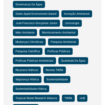
Governança Da Água
Green Apple Environment Award
Inovação Ambiental
José Francisco Gonçalves Júnior
Limnologia
Meio Ambiente
Monitoramento Ambiental
Mudanças Climáticas
Pesquisa Ambiental
Pesquisa Científica
Políticas Públicas
Políticas Públicas Ambientais
Qualidade Da Água
Recursos Hídricos
Revista TWRA
Segurança Hídrica
Sustentabilidade
Sustentabilidade Hídrica
Tropical Water Research Alliance
TWRA
UnB