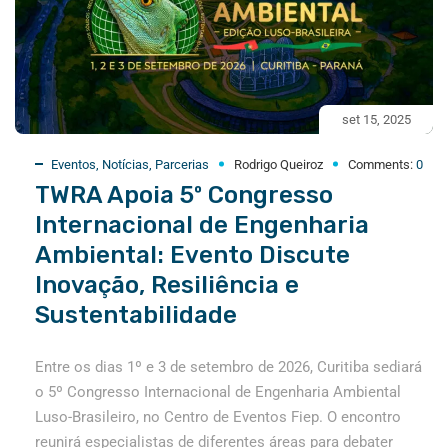
set 15, 2025
Eventos
,
Notícias
,
Parcerias
Rodrigo Queiroz
Comments:
0
TWRA Apoia 5º Congresso
Internacional de Engenharia
Ambiental: Evento Discute
Inovação, Resiliência e
Sustentabilidade
Entre os dias 1º e 3 de setembro de 2026, Curitiba sediará
o 5º Congresso Internacional de Engenharia Ambiental
Luso-Brasileiro, no Centro de Eventos Fiep. O encontro
reunirá especialistas de diferentes áreas para debater