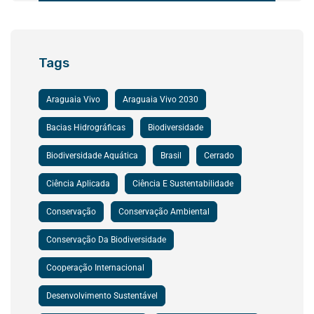
Tags
Araguaia Vivo
Araguaia Vivo 2030
Bacias Hidrográficas
Biodiversidade
Biodiversidade Aquática
Brasil
Cerrado
Ciência Aplicada
Ciência E Sustentabilidade
Conservação
Conservação Ambiental
Conservação Da Biodiversidade
Cooperação Internacional
Desenvolvimento Sustentável