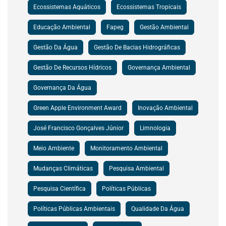
Ecossistemas Aquáticos
Ecossistemas Tropicais
Educação Ambiental
Fapeg
Gestão Ambiental
Gestão Da Água
Gestão De Bacias Hidrográficas
Gestão De Recursos Hídricos
Governança Ambiental
Governança Da Água
Green Apple Environment Award
Inovação Ambiental
José Francisco Gonçalves Júnior
Limnologia
Meio Ambiente
Monitoramento Ambiental
Mudanças Climáticas
Pesquisa Ambiental
Pesquisa Científica
Políticas Públicas
Políticas Públicas Ambientais
Qualidade Da Água