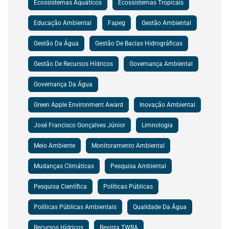
Ecossistemas Aquáticos
Ecossistemas Tropicais
Educação Ambiental
Fapeg
Gestão Ambiental
Gestão Da Água
Gestão De Bacias Hidrográficas
Gestão De Recursos Hídricos
Governança Ambiental
Governança Da Água
Green Apple Environment Award
Inovação Ambiental
José Francisco Gonçalves Júnior
Limnologia
Meio Ambiente
Monitoramento Ambiental
Mudanças Climáticas
Pesquisa Ambiental
Pesquisa Científica
Políticas Públicas
Políticas Públicas Ambientais
Qualidade Da Água
Recursos Hídricos
Revista TWRA