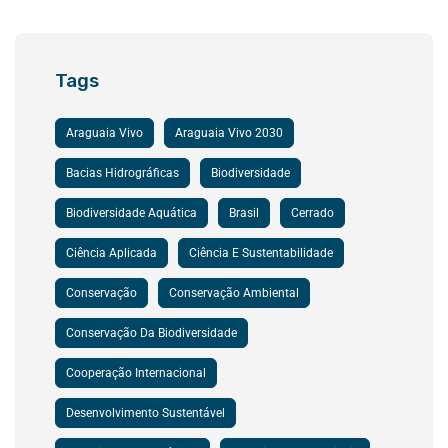
Tags
Araguaia Vivo
Araguaia Vivo 2030
Bacias Hidrográficas
Biodiversidade
Biodiversidade Aquática
Brasil
Cerrado
Ciência Aplicada
Ciência E Sustentabilidade
Conservação
Conservação Ambiental
Conservação Da Biodiversidade
Cooperação Internacional
Desenvolvimento Sustentável