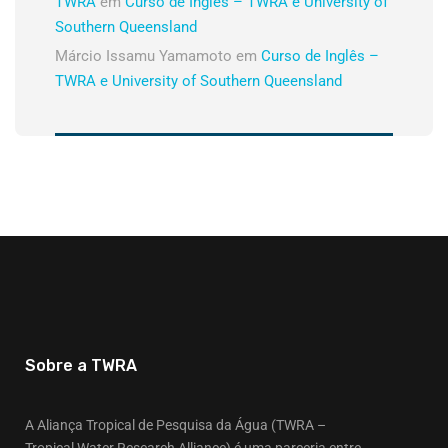
TWRA
em
Curso de Inglês – TWRA e University of
Southern Queensland
Márcio Issamu Yamamoto
em
Curso de Inglês –
TWRA e University of Southern Queensland
Sobre a TWRA
A Aliança Tropical de Pesquisa da Água (TWRA –
Tropical Water Research Alliance) é uma parceria entre