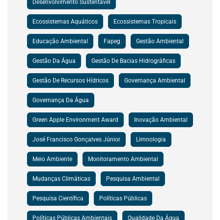
Desenvolvimento Sustentável
Ecossistemas Aquáticos
Ecossistemas Tropicais
Educação Ambiental
Fapeg
Gestão Ambiental
Gestão Da Água
Gestão De Bacias Hidrográficas
Gestão De Recursos Hídricos
Governança Ambiental
Governança Da Água
Green Apple Environment Award
Inovação Ambiental
José Francisco Gonçalves Júnior
Limnologia
Meio Ambiente
Monitoramento Ambiental
Mudanças Climáticas
Pesquisa Ambiental
Pesquisa Científica
Políticas Públicas
Políticas Públicas Ambientais
Qualidade Da Água