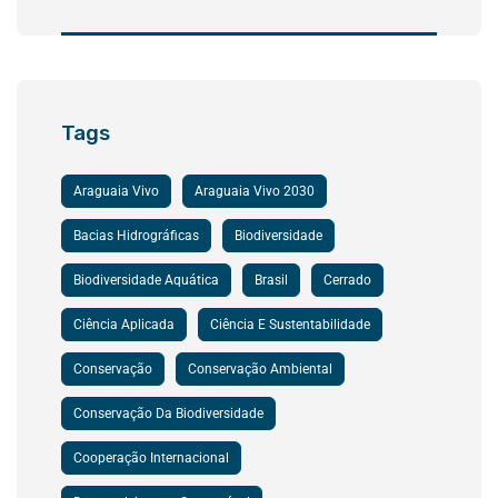
Tags
Araguaia Vivo
Araguaia Vivo 2030
Bacias Hidrográficas
Biodiversidade
Biodiversidade Aquática
Brasil
Cerrado
Ciência Aplicada
Ciência E Sustentabilidade
Conservação
Conservação Ambiental
Conservação Da Biodiversidade
Cooperação Internacional