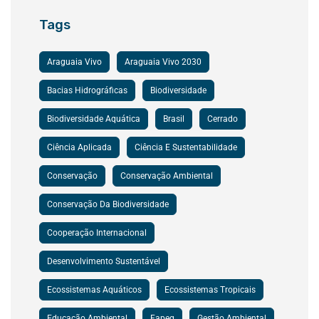
Tags
Araguaia Vivo
Araguaia Vivo 2030
Bacias Hidrográficas
Biodiversidade
Biodiversidade Aquática
Brasil
Cerrado
Ciência Aplicada
Ciência E Sustentabilidade
Conservação
Conservação Ambiental
Conservação Da Biodiversidade
Cooperação Internacional
Desenvolvimento Sustentável
Ecossistemas Aquáticos
Ecossistemas Tropicais
Educação Ambiental
Fapeg
Gestão Ambiental