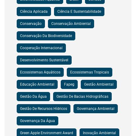
Ciência Aplicada
Ciência E Sustentabilidade
Conservação
Conservação Ambiental
Conservação Da Biodiversidade
Cooperação Internacional
Desenvolvimento Sustentável
Ecossistemas Aquáticos
Ecossistemas Tropicais
Educação Ambiental
Fapeg
Gestão Ambiental
Gestão Da Água
Gestão De Bacias Hidrográficas
Gestão De Recursos Hídricos
Governança Ambiental
Governança Da Água
Green Apple Environment Award
Inovação Ambiental