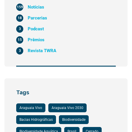
Notícias
159
Parcerias
18
Podcast
3
Prêmios
15
Revista TWRA
3
Tags
Araguaia Vivo
Araguaia Vivo 2030
Bacias Hidrográficas
Biodiversidade
Biodiversidade Aquática
Brasil
Cerrado