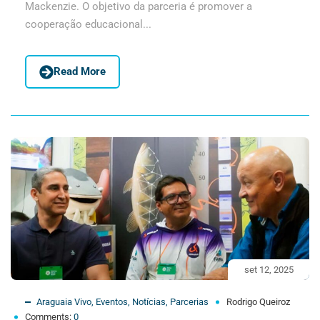
Mackenzie. O objetivo da parceria é promover a
cooperação educacional...
Read More
set 12, 2025
Araguaia Vivo
,
Eventos
,
Notícias
,
Parcerias
Rodrigo Queiroz
Comments:
0