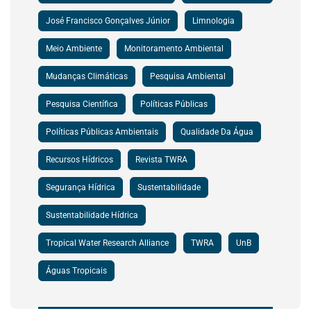
José Francisco Gonçalves Júnior
Limnologia
Meio Ambiente
Monitoramento Ambiental
Mudanças Climáticas
Pesquisa Ambiental
Pesquisa Científica
Políticas Públicas
Políticas Públicas Ambientais
Qualidade Da Água
Recursos Hídricos
Revista TWRA
Segurança Hídrica
Sustentabilidade
Sustentabilidade Hídrica
Tropical Water Research Alliance
TWRA
UnB
Águas Tropicais